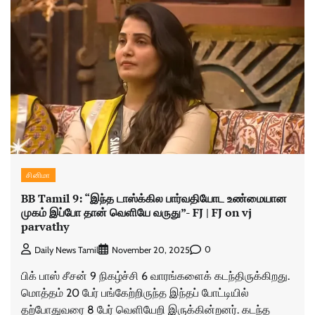
சினிமா
BB Tamil 9: “இந்த டாஸ்க்கில பார்வதியோட உண்மையான
முகம் இப்போ தான் வெளியே வருது”- FJ | FJ on vj
parvathy
0
Daily News Tamil
November 20, 2025
பிக் பாஸ் சீசன் 9 நிகழ்ச்சி 6 வாரங்களைக் கடந்திருக்கிறது.
மொத்தம் 20 பேர் பங்கேற்றிருந்த இந்தப் போட்டியில்
தற்போதுவரை 8 பேர் வெளியேறி இருக்கின்றனர். கடந்த