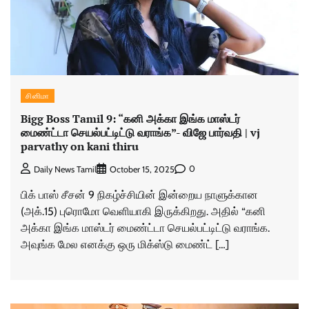
சினிமா
Bigg Boss Tamil 9: “கனி அக்கா இங்க மாஸ்டர்
மைண்ட்டா செயல்பட்டிட்டு வராங்க”- விஜே பார்வதி | vj
parvathy on kani thiru
0
Daily News Tamil
October 15, 2025
பிக் பாஸ் சீசன் 9 நிகழ்ச்சியின் இன்றைய நாளுக்கான
(அக்.15) புரொமோ வெளியாகி இருக்கிறது. அதில் “கனி
அக்கா இங்க மாஸ்டர் மைண்ட்டா செயல்பட்டிட்டு வராங்க.
அவுங்க மேல எனக்கு ஒரு மிக்ஸ்டு மைண்ட் […]