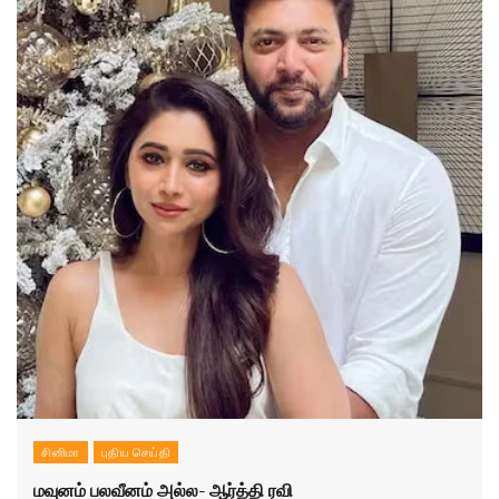
சினிமா
புதிய செய்தி
மவுனம் பலவீனம் அல்ல- ஆர்த்தி ரவி