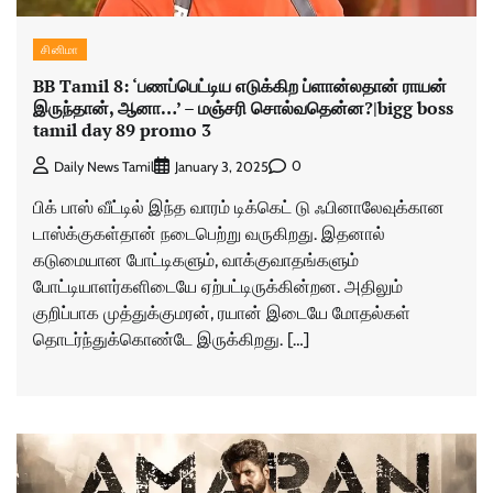
சினிமா
BB Tamil 8: ‘பணப்பெட்டிய எடுக்கிற ப்ளான்லதான் ராயன்
இருந்தான், ஆனா…’ – மஞ்சரி சொல்வதென்ன?|bigg boss
tamil day 89 promo 3
0
Daily News Tamil
January 3, 2025
பிக் பாஸ் வீட்டில் இந்த வாரம் டிக்கெட் டு ஃபினாலேவுக்கான
டாஸ்க்குகள்தான் நடைபெற்று வருகிறது. இதனால்
கடுமையான போட்டிகளும், வாக்குவாதங்களும்
போட்டியாளர்களிடையே ஏற்பட்டிருக்கின்றன. அதிலும்
குறிப்பாக முத்துக்குமரன், ரயான் இடையே மோதல்கள்
தொடர்ந்துக்கொண்டே இருக்கிறது. […]