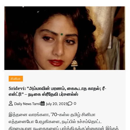
சினிமா
Sridevi: ”அம்மாவின் மரணம், கைகூடாத காதல்; ரீ-
என்ட்ரி” – நடிகை ஸ்ரீதேவி பர்சனல்ஸ்
0
Daily News Tamil
July 20, 2025
இத்தனை வாரங்களா, ’70-கள்ல தமிழ் சினிமா
எத்தனையோ பேரழகிகளை, நடிப்பில் உச்சம்தொட்ட
திறமையான நடிகைகளைப் பார்த்திருக்கு’ன்னுதான் இந்தத்