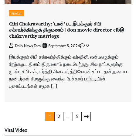
சினிமா
Cibi Chakravarthy: ‘டான்’ பட இயக்குநர் சிபி
சக்ரவர்த்திக்குத் திருமணம் | don movie director cibஇ
chakrvarthy marriage
0
Daily News Tamil
September 5, 2024
இயக்குநர் சிபி சக்ரவர்த்திக்கும் வர்ஷினி என்பவருக்கும்
நேற்றைய தினம் திருமணம் நடைபெற்றது. சில நாட்களுக்கு
முன்பு சிபி சக்ரவர்த்தி சிவ கார்த்திகேயன் உட்பட தன்னுடைய
நண்பர்கள் சிலருக்கு வைத்த பேச்சுலர் பார்ட்டியின்
புகைப்படங்கள் சமூக […]
Posts
1
2
…
5
pagination
Viral Video