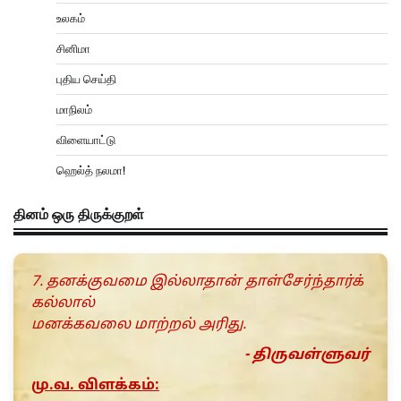
உலகம்
சினிமா
புதிய செய்தி
மாநிலம்
விளையாட்டு
ஹெல்த் நலமா!
தினம் ஒரு திருக்குறள்
7. தனக்குவமை இல்லாதான் தாள்சேர்ந்தார்க்
கல்லால்
மனக்கவலை மாற்றல் அரிது.
- திருவள்ளுவர்
மு.வ. விளக்கம்: