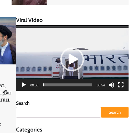
Viral Video
Video
Player
கா,
00:00
03:54
புதிய
Iran
Search
Search
0
Categories