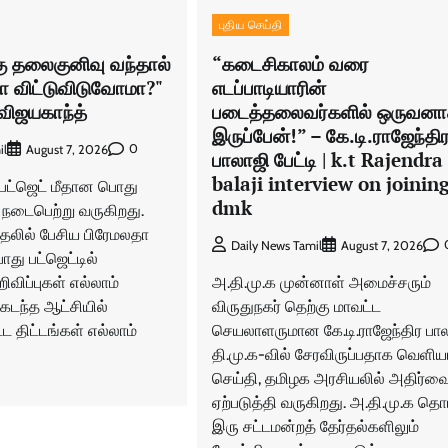
புதிய செய்தி
கு தலைகுனிவு வந்தால்
“கடைசிகாலம் வரை
மா விட்டுவிடுவோமா?"
எடப்பாடியாரின்
விஜயகாந்த்
படைத்தலைவர்களில் ஒருவன
இருப்பேன்!” – கே.டி.ராஜேந்தி
0
il
August 7, 2026
பாலாஜி பேட்டி | k.t Rajendra
balaji interview on joinin
 பட்ஜெட் மீதான பொது
dmk
 நடைபெற்று வருகிறது.
்தலில் பேசிய பிரேமலதா
Daily News Tamil
August 7, 2026
ொது பட்ஜெட்டில்
விப்புகள் எல்லாம்
அ.தி.மு.க முன்னாள் அமைச்சரும்
 கடந்த ஆட்சியில்
விருதுநகர் தெற்கு மாவட்ட
 திட்டங்கள் எல்லாம்
செயலாளருமான கே.டி.ராஜேந்திர பால
தி.மு.க-வில் சேரவிருப்பதாக வெளி
செய்தி, தமிழக அரசியலில் அதிர்வ
ஏற்படுத்தி வருகிறது. அ.தி.மு.க தொட
இரு சட்டமன்றத் தேர்தல்களிலும்