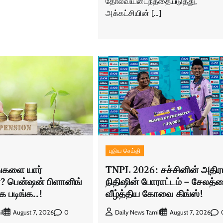
தோல்வியடைந்ததையடுத்து,
அக்கட்சியின் […]
புதிய செய்தி
ங்களை யார்
TNPL 2026: சச்சினின் அதிர
ா? பென்ஷன் பிளானிங்
நிதிஷின் போராட்டம் – சேலத்
 படிங்க..!
வீழ்த்திய கோவை கிங்ஸ்!
0
il
August 7, 2026
Daily News Tamil
August 7, 2026