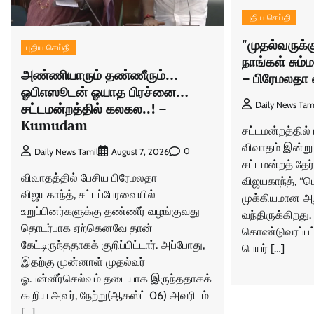
புதிய செய்தி
"முதல்வருக்
புதிய செய்தி
நாங்கள் சும்
அண்ணியாரும் தண்ணீரும்…
– பிரேமலதா 
ஓபிஎஸூடன் ஓயாத பிரச்னை…
Daily News Tam
சட்டமன்றத்தில் கலகல..! –
Kumudam
சட்டமன்றத்தில்
விவாதம் இன்று
0
Daily News Tamil
August 7, 2026
சட்டமன்றத் தேர
விவாதத்தில் பேசிய பிரேமலதா
விஜயகாந்த், “ப
விஜயகாந்த், சட்டப்பேரவையில்
முக்கியமான அறி
உறுப்பினர்களுக்கு தண்ணீர் வழங்குவது
வந்திருக்கிறது.
தொடர்பாக ஏற்கெனவே தான்
கொண்டுவரப்பட்ட
கேட்டிருந்ததாகக் குறிப்பிட்டார். அப்போது,
பெயர் […]
இதற்கு முன்னாள் முதல்வர்
ஓ.பன்னீர்செல்வம் தடையாக இருந்ததாகக்
கூறிய அவர், நேற்று(ஆகஸ்ட் 06) அவரிடம்
[…]