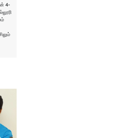
ன் 4-
ல்லூரி
ம்
சிலும்