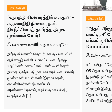
புதிய செய்தி
`உதயநிதி விவகாரத்தில் கைதா?’ –
புதிய செய்தி
கருணாநிதி நினைவு நாள்
“ஆதவ் அர்ஜ
நிகழ்ச்சியைத் தவிர்த்த திமுக
எனக்கு சீட்ட
முன்னாள் மேயர்!
எம்.எல்.ஏவின்
0
Daily News Tamil
August 7, 2026
Kumudam
இந்த விவகாரம் தொடர்பாக தவெக-வின்
Daily News Tam
தஞ்சாவூர் மத்திய மாவட்ட செயற்குழு
சட்டமன்ற பட்ஜெ
உறுப்பினர் மகாலட்சுமி புகார் அளித்தார்.
05 தொடங்கி நட
இதையடுத்து, திமுக மாநகரச் செயலாளர்
இரண்டு நாட்கள
முன்னாள் மேயர் சண்.இராமநாதன்,
தாக்கல் செய்யப
கவுன்சிலர்கள் நீலகண்டன்,
விவாதம் இன்று
அண்ணா.பிரகாஷ், கரந்தை உதயநிதி,
தொடங்கியது. ப
மருத்துவக் […]
பேசிய ரிஷிவந்த