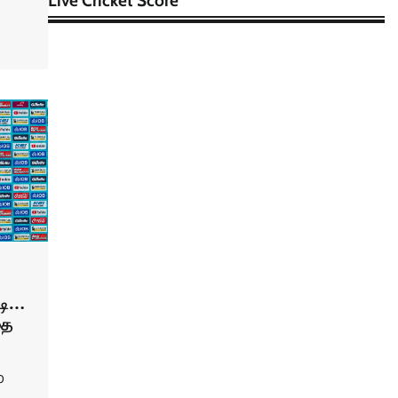
Live Cricket Score
டி…
தை
0