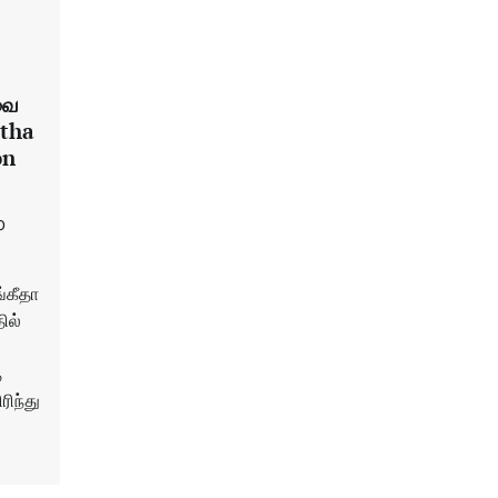
ுவை
etha
on
0
்கீதா
ில்
த
ிந்து