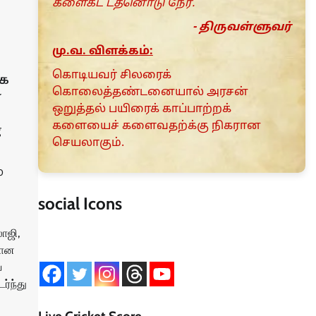
களைகட் டதனொடு நேர்.
- திருவள்ளுவர்
மு.வ. விளக்கம்:
கொடியவர் சிலரைக்
ாக
கொலைத்தண்டனையால் அரசன்
ர
ஒறுத்தல் பயிரைக் காப்பாற்றக்
களையைச் களைவதற்க்கு நிகரான
g
செயலாகும்.
0
social Icons
ாஜி,
யான
ை
ர்ந்து