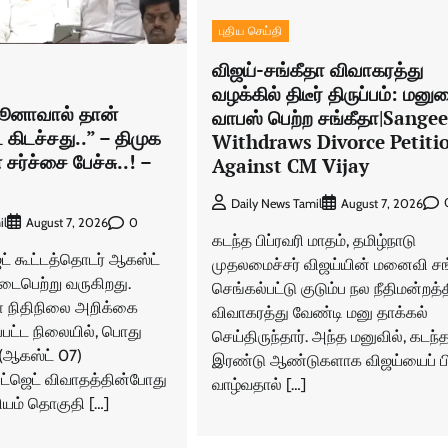
புதிய செய்தி
விஜய்-சங்கீதா விவாகரத்து
வழக்கில் திடீர் திருப்பம்: மன
ூனாவால் தான்
வாபஸ் பெற்ற சங்கீதா|Sange
ே கிடச்சது..” – திமுக
Withdraws Divorce Petiti
 சர்ச்சை பேச்சு..! –
Against CM Vijay
Daily News Tamil
August 7, 2026
0
il
August 7, 2026
கடந்த பிப்ரவரி மாதம், தமிழ்நாடு
ட் கூட்டத்தொடர் ஆகஸ்ட்
முதலமைச்சர் விஜய்யின் மனைவி சங
ைபெற்று வருகிறது.
செங்கல்பட்டு குடும்ப நல நீதிமன்றத்த
் நிதிநிலை அறிக்கை
விவாகரத்து வேண்டி மனு தாக்கல்
்பட்ட நிலையில், பொது
செய்திருந்தார். அந்த மனுவில், கடந்
(ஆகஸ்ட் 07)
இரண்டு ஆண்டுகளாக விஜய்யைப் பிர
ட்ஜெட் விவாதத்தின்போது
வாழ்வதால் […]
ியம் தொகுதி […]