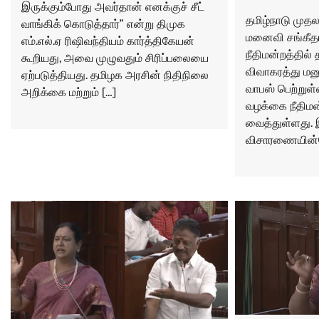
இருக்கும்போது அவர்தான் எனக்குச் சீட்
தமிழ்நாடு முதல
வாங்கிக் கொடுத்தார்” என்று திமுக
மனைவி சங்கீதா,
எம்.எல்.ஏ ரிஷிவந்தியம் கார்த்திகேயன்
நீதிமன்றத்தில் 
கூறியது, அவை முழுவதும் சிரிப்பலையை
விவாகரத்து மன
ஏற்படுத்தியது. தமிழக அரசின் நிதிநிலை
வாபஸ் பெற்றுள்
அறிக்கை மற்றும் […]
வழக்கை நீதிமன்
வைத்துள்ளது.
விசாரணையின்ப