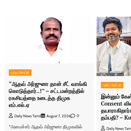
புதிய செய்தி
“ஆதவ் அர்ஜுனா தான் சீட் வாங்கி
புதிய செய்தி
கொடுத்தார்..!” – சட்டமன்றத்தில்
இன்னும் கே
ரகசியத்தை உடைத்த திமுக
Consent விவ
எம்.எல்.ஏ
தயாராகிறார்
0
Daily News Tamil
August 7, 2026
தம்பதி? – 
“அமைச்சர் ஆதவ் அர்ஜுனா திமுகவில்
Daily News Tam