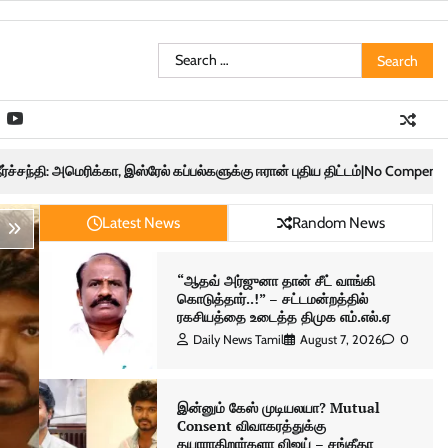
Search
for:
இஸ்ரேல் கப்பல்களுக்கு ஈரான் புதிய திட்டம்|No Compensation? Iran May Block
Latest News
Random News
“ஆதவ் அர்ஜுனா தான் சீட் வாங்கி
கொடுத்தார்..!” – சட்டமன்றத்தில்
ரகசியத்தை உடைத்த திமுக எம்.எல்.ஏ
Daily News Tamil
August 7, 2026
0
இன்னும் கேஸ் முடியலயா? Mutual
Consent விவாகரத்துக்கு
தயாராகிறார்களா விஜய் – சங்கீதா