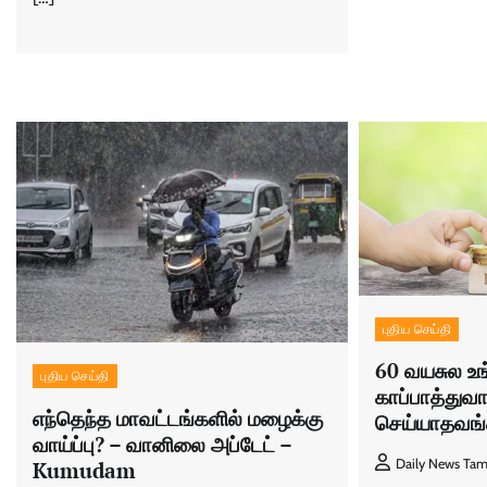
புதிய செய்தி
60 வயசுல உ
புதிய செய்தி
காப்பாத்துவ
எந்தெந்த மாவட்டங்களில் மழைக்கு
செய்யாதவங்க
வாய்ப்பு? – வானிலை அப்டேட் –
Daily News Tam
Kumudam