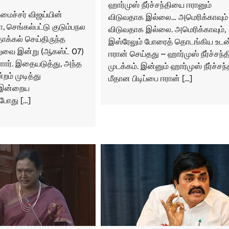
ஹார்முஸ் நீர்ச்சந்தியை ஈரானும்
மைச்சர் விஜய்யின்
விடுவதாக இல்லை… அமெரிக்காவும்
 செங்கல்பட்டு குடும்பநல
விடுவதாக இல்லை. அமெரிக்காவும்,
தாக்கல் செய்திருந்த
இஸ்ரேலும் போரைத் தொடங்கிய உடன
ுவை இன்று (ஆகஸ்ட் 07)
ஈரான் செய்தது – ஹார்முஸ் நீர்ச்சந்த
ளார். இதையடுத்து, அந்த
முடக்கம். இன்னும் ஹார்முஸ் நீர்ச்சந்
றம் முடித்து
மீதான பிடிப்பை ஈரான் […]
 இன்றைய
ோது […]