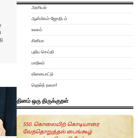
அரசியல்
ஆன்மிகம்-ஜோதிடம்
்
உலகம்
ி
தி
சினிமா
புதிய செய்தி
மாநிலம்
விளையாட்டு
ஹெல்த் நலமா!
தினம் ஒரு திருக்குறள்
550. கொலையிற் கொடியாரை
வேந்தொறுத்தல் பைங்கூழ்