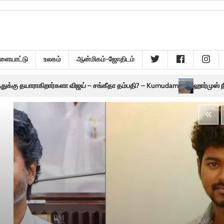
ளையாட்டு
உலகம்
ஆன்மிகம்-ஜோதிடம்
 விஜய் – சங்கீதா தம்பதி? – Kumudam
ஹார்முஸ் நீர்ச்சந்தி: அமெரிக்கா, 