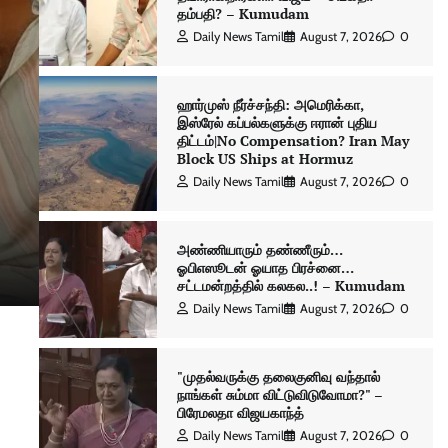
தம்பதி? – Kumudam
Daily News Tamil
August 7, 2026
0
புதிய செய்தி
ஹார்முஸ் நீர்ச்சந்தி: அமெரிக்கா,
இஸ்ரேல் கப்பல்களுக்கு ஈரான் புதிய
ஹார்முஸ் நீர்ச்சந்தி: அமெரிக்கா,
திட்டம்|No Compensation? Iran May
Block US Ships at Hormuz
இஸ்ரேல் கப்பல்களுக்கு ஈரான் புதிய
Daily News Tamil
August 7, 2026
0
திட்டம்|No Compensation? Iran M
Block US Ships at Hormuz
அண்ணியாரும் தண்ணீரும்…
ஓபிஎஸூடன் ஓயாத பிரச்னை…
Daily News Tamil
August 7, 2026
0
சட்டமன்றத்தில் கலகல..! – Kumudam
Daily News Tamil
August 7, 2026
0
"முதல்வருக்கு தலைகுனிவு வந்தால்
நாங்கள் சும்மா விட்டுவிடுவோமா?" –
பிரேமலதா விஜயகாந்த்
Daily News Tamil
August 7, 2026
0