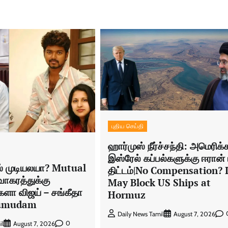
புதிய செய்தி
ஹார்முஸ் நீர்ச்சந்தி: அமெரிக்
இஸ்ரேல் கப்பல்களுக்கு ஈரான் 
ஸ் முடியலயா? Mutual
திட்டம்|No Compensation? 
ாகரத்துக்கு
May Block US Ships at
களா விஜய் – சங்கீதா
Hormuz
Kumudam
Daily News Tamil
August 7, 2026
0
il
August 7, 2026