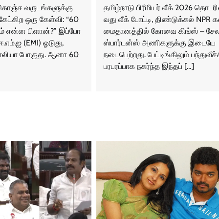
கொஞ்ச வருடங்களுக்கு
தமிழ்நாடு பிரீமியர் லீக் 2026 தொடரி
 கேட்கிற ஒரு கேள்வி: “60
வது லீக் போட்டி, திண்டுக்கல் NPR க
றம் என்ன பிளான்?” இப்போ
மைதானத்தில் கோவை கிங்ஸ் – சேல
ஈ.எம்.ஐ (EMI) ஓடுது,
ஸ்பார்டன்ஸ் அணிகளுக்கு இடையே
ஜாலியா போகுது. ஆனா 60
நடைபெற்றது. பேட்டிங்கிலும் பந்துவீச்
பரபரப்பாக நகர்ந்த இந்தப் […]