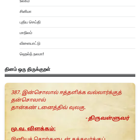
உலகம்
சினிமா
புதிய செய்தி
மாநிலம்
விளையாட்டு
ஹெல்த் நலமா!
தினம் ஒரு திருக்குறள்
387. இன்சொலால் ஈத்தளிக்க வல்லார்க்குத்
தன்சொலால்
தான்கண் டனைத்திவ் வுலகு.
- திருவள்ளுவர்
மு.வ. விளக்கம்:
இனியச் சொற்களுடன் தக்கவர்க்குப்