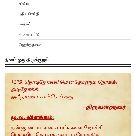
சினிமா
புதிய செய்தி
மாநிலம்
விளையாட்டு
ஹெல்த் நலமா!
தினம் ஒரு திருக்குறள்
1279. தொடிநோக்கி மென்தோளும் நோக்கி
அடிநோக்கி
அஃதாண் டவள்செய் தது.
- திருவள்ளுவர்
மு.வ. விளக்கம்:
தன்னுடைய வளையல்களை நோக்கி,
மெல்லிய தோள்களையும் நோக்கித்