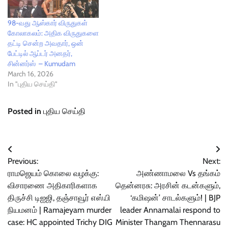
98-வது ஆஸ்கார் விருதுகள்
கோலாகலம்: அதிக விருதுகளை
தட்டி சென்ற அவதார், ஒன்
பேட்டில் ஆப்டர் அனதர்,
சின்னர்ஸ் – Kumudam
March 16, 2026
In "புதிய செய்தி"
Posted in
புதிய செய்தி
Post
Previous:
Next:
navigation
ராமஜெயம் கொலை வழக்கு:
அண்ணாமலை Vs தங்கம்
விசாரணை அதிகாரிகளாக
தென்னரசு: அரசின் கடன்களும்,
திருச்சி டிஐஜி, தஞ்சாவூர் எஸ்.பி
‘கமிஷன்’ சாடல்களும்! | BJP
நியமனம் | Ramajeyam murder
leader Annamalai respond to
case: HC appointed Trichy DIG
Minister Thangam Thennarasu