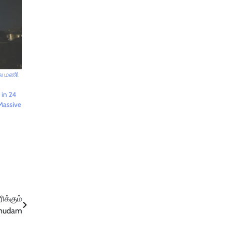
ில மணி
 in 24
Massive
ிக்கும்
umudam