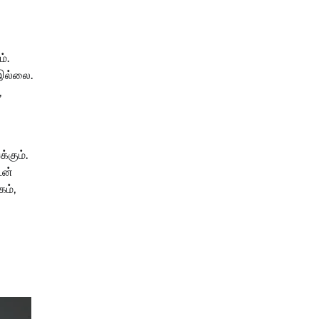
்.
 இல்லை.
,
்கும்.
டன்
ம்,