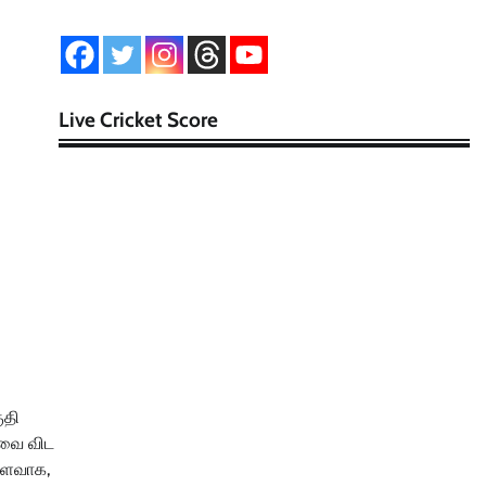
Live Cricket Score
ுதி
ோவை விட
ிளைவாக,