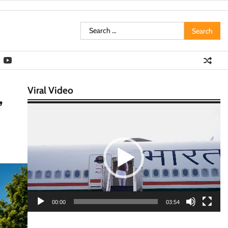
Search
for:
Viral Video
,
Video
Player
00:00
03:54