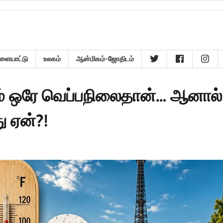
ளையாட்டு
உலகம்
ஆன்மிகம்-ஜோதிடம்
ும் ஒரே வெப்பநிலைதான்… ஆனால்
ு ஏன்?!