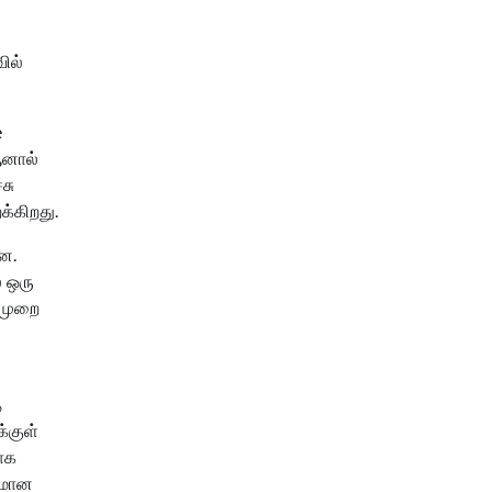
ில்
e
ஆனால்
சு
க்கிறது.
ன.
் ஒரு
்முறை
த
்குள்
ாக
யரமான