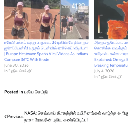
ஈரோடு பக்கம் வந்து பாருங்க.. 36 டிகிரிக்கே திணறும்
அலறும் ஐரோப்பா.. 
ஐரோப்பியன்ஸ்! உருகும் டென்னிஸ் ராக்கெட்! வீடியோ!
கொதிக்க வைக்கும் க
| Europe Heatwave Sparks Viral Videos As Indians
உயிர்கள்.. என்ன கா
Compare 36°C With Erode
Explained: Omega Bl
June 30, 2026
Breaking Temperatu
In "புதிய செய்தி"
July 4, 2026
In "புதிய செய்தி"
Posted in
புதிய செய்தி
Post
NASA: செவ்வாய் கிரகத்தில் உயிரினங்கள் வாழ்ந்த அறிகு
Previous:
நாசா ரோவரின் புதிய கண்டுபிடிப்பு!
navigation