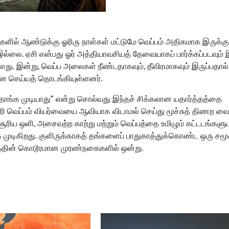
ளில் ஆண்டுக்கு ஓரிரு நாள்கள் மட்டுமே வெப்பம் அதிகமாக இருக்கும
இல்லை. ஏசி என்பது ஓர் அத்தியாவசியத் தேவையாகப் பார்க்கப்படவும்
ு. இன்று, வெப்ப அலைகள் நீண்டதாகவும், தீவிரமாகவும் இருப்பதால்
தனை செய்யத் தொடங்கியுள்ளனர்.
 தாங்க முடியாது” என்று சொல்வது இந்தச் சிக்கலான யதார்த்தத்தை
கிரி வெப்பம் வியர்வையை ஆவியாக விடாமல் செய்து மூச்சுத் திணற வைக
ூரிய ஒளி, அசைவற்ற காற்று மற்றும் வெப்பத்தை உமிழும் கட்டடங்களு
க முடிகிறது. குளிருக்காகத் தங்களைப் பாதுகாத்துக்கொண்ட ஒரு சமூக
்றத்தின் கொடூரமான முரண்நகைகளில் ஒன்று.