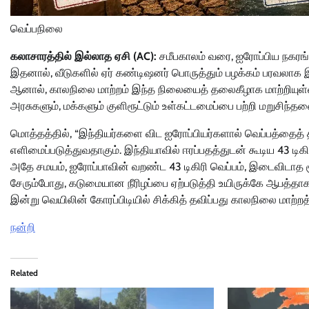
வெப்பநிலை
கலாசாரத்தில் இல்லாத ஏசி (AC):
சமீபகாலம் வரை, ஐரோப்பிய நகரங்க
இதனால், வீடுகளில் ஏர் கண்டிஷனர் பொருத்தும் பழக்கம் பரவலாக 
ஆனால், காலநிலை மாற்றம் இந்த நிலையைத் தலைகீழாக மாற்றியுள்ளத
அரசுகளும், மக்களும் குளிரூட்டும் உள்கட்டமைப்பை பற்றி மறுசிந்
மொத்தத்தில், “இந்தியர்களை விட ஐரோப்பியர்களால் வெப்பத்தைத்
எளிமைப்படுத்துவதாகும். இந்தியாவில் ஈரப்பதத்துடன் கூடிய 43 டி
அதே சமயம், ஐரோப்பாவின் வறண்ட 43 டிகிரி வெப்பம், இடைவிடாத ச
சேரும்போது, கடுமையான நீரிழப்பை ஏற்படுத்தி உயிருக்கே ஆபத்தா
இன்று வெயிலின் கோரப்பிடியில் சிக்கித் தவிப்பது காலநிலை மாற
நன்றி
Related