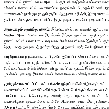
கோடையில் ஐரோப்பாவை அடையும் சூரியக் கதிர்கள் சாய்வான கோணத்த
உச்சகட்ட கோடையில், பல ஐரோப்பிய நகரங்கள் 15 முதல் 17 மணி ந
சாலைகளும் நாள் முழுவதும் சூரிய ஆற்றலை உறிஞ்சி, இரவு வரை அ
சூரியன் செங்குத்தாக உச்சியில் இருந்தாலும், பகல்பொழுது ஒப்பீட்ட
பாதகமாகும் தெளிந்த வானம்:
இந்தியாவின் நகரங்களில், குறிப்பாக 
Matter) அளவு அதிகமாக இருக்கும். இந்தத் துகள்கள் சூரிய ஒளி
ஐரோப்பாவின் வானமோ பொதுவாக மிகத் தெளிவாக இருக்கும். சூரிய ஒ
நேரடியாகத் தரையைத் தாக்குகிறது. இதனால், ஒரே வெப்பநிலையாக 
காற்றோட்டமற்ற நகரங்கள்:
சமீபத்திய ஐரோப்பிய வெப்ப அலைகள், அச
பாதிக்கப்பட்ட பல பகுதிகளில், சிறிதளவுகூட காற்று வீசவில்லை. மர
போர்வை போல சிக்கிக்கொள்கிறது. காற்றின் ஓட்டம் இல்லாததால்
முடக்கப்படுகிறது. இதுவே வெப்பத்தை மேலும் மூச்சுத் திணற வைப்ப
குளிருக்காக கட்டப்பட்ட கட்டடங்கள்:
ஐரோப்பாவின் வீடுகளும், கட்ட
வடிவமைக்கப்பட்டன; 40 டிகிரிக்கு மேல் சுட்டெரிக்கும் கோடையைச்
காற்றோட்ட வசதி, வெப்பத்தை உள்ளிழுக்கும் மரத் தளங்கள், அடர் 
வைத்திருக்க உதவும். ஆனால், அதே அம்சங்கள்தான் இன்று கோட
(Ovens) மாறி, இரவிலும் குளிர்ச்சி அடைய வாய்ப்பளிக்காமல் செய