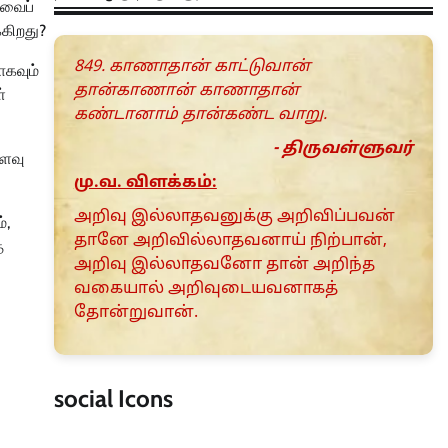
ாவைப்
்கிறது?
849. காணாதான் காட்டுவான்
ாகவும்
தான்காணான் காணாதான்
்
கண்டானாம் தான்கண்ட வாறு.
- திருவள்ளுவர்
வளவு
மு.வ. விளக்கம்:
அறிவு இல்லாதவனுக்கு அறிவிப்பவன்
்,
தானே அறிவில்லாதவனாய் நிற்பான்,
்
அறிவு இல்லாதவனோ தான் அறிந்த
வகையால் அறிவுடையவனாகத்
தோன்றுவான்.
social Icons