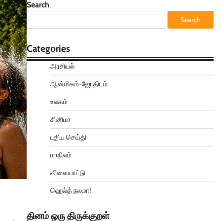
Search
Search
Categories
அரசியல்
ஆன்மிகம்-ஜோதிடம்
உலகம்
சினிமா
புதிய செய்தி
மாநிலம்
விளையாட்டு
ஹெல்த் நலமா!
தினம் ஒரு திருக்குறள்