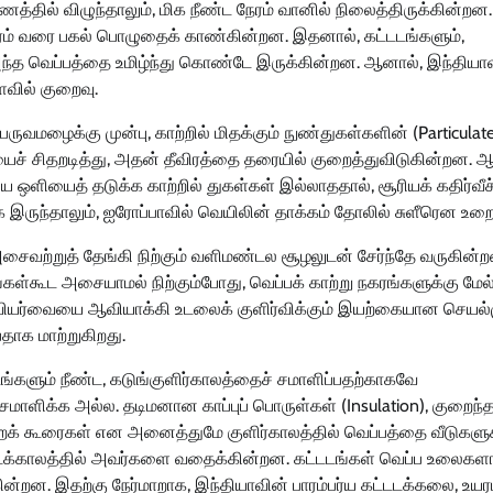
ில் விழுந்தாலும், மிக நீண்ட நேரம் வானில் நிலைத்திருக்கின்றன.
ேரம் வரை பகல் பொழுதைக் காண்கின்றன. இதனால், கட்டடங்களும்,
ந்த வெப்பத்தை உமிழ்ந்து கொண்டே இருக்கின்றன. ஆனால், இந்தியாவ
ளவில் குறைவு.
பருவமழைக்கு முன்பு, காற்றில் மிதக்கும் நுண்துகள்களின் (Particulat
யைச் சிதறடித்து, அதன் தீவிரத்தை தரையில் குறைத்துவிடுகின்றன. 
ளியைத் தடுக்க காற்றில் துகள்கள் இல்லாததால், சூரியக் கதிர்வீச்
இருந்தாலும், ஐரோப்பாவில் வெயிலின் தாக்கம் தோலில் சுளீரென உறை
ைவற்றுத் தேங்கி நிற்கும் வளிமண்டல சூழலுடன் சேர்ந்தே வருகின்ற
ங்கள்கூட அசையாமல் நிற்கும்போது, வெப்பக் காற்று நகரங்களுக்கு மேல
, வியர்வையை ஆவியாக்கி உடலைக் குளிர்விக்கும் இயற்கையான செயல
தாக மாற்றுகிறது.
டங்களும் நீண்ட, கடுங்குளிர்காலத்தைச் சமாளிப்பதற்காகவே
 சமாளிக்க அல்ல. தடிமனான காப்புப் பொருள்கள் (Insulation), குறைந்
நிறக் கூரைகள் என அனைத்துமே குளிர்காலத்தில் வெப்பத்தை வீடுகளுக
ைக்காலத்தில் அவர்களை வதைக்கின்றன. கட்டடங்கள் வெப்ப உலைகள
்கின்றன. இதற்கு நேர்மாறாக, இந்தியாவின் பாரம்பர்ய கட்டடக்கலை, உ