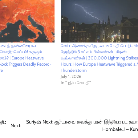
பச்சைத் தண்ணீரை கூட
வெப்ப அலைக்கு பிறகு வானமே தீப்பொறி.. ச
ொடூர வெப்பம்! கருகும்
நேரத்தில் 3 லட்சம் மின்னல்கள்.. மிரண்ட
ரணம்? | Europe Heatwave
ஆய்வாளர்கள் | 300,000 Lightning Strikes
ock Triggers Deadly Record-
Hours: How Europe Heatwave Triggered a 
re
Thunderstorm
July 1, 2026
In "புதிய செய்தி"
றி;
Suriya’s Next: சூர்யாவை வைத்து பான் இந்தியா பட தயார
Next:
Hombale..! – K