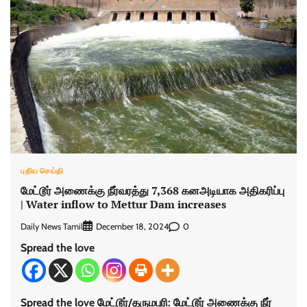
புதிய செய்தி
மேட்​டூர் அணைக்கு நீர்​வரத்து 7,368 கனஅடியாக அதிகரிப்பு
| Water inflow to Mettur Dam increases
Daily News Tamil
0
December 18, 2024
Spread the love
Spread the love மேட்​டூர்​/தரு​மபுரி: மேட்​டூர் அணைக்கு நீர்​