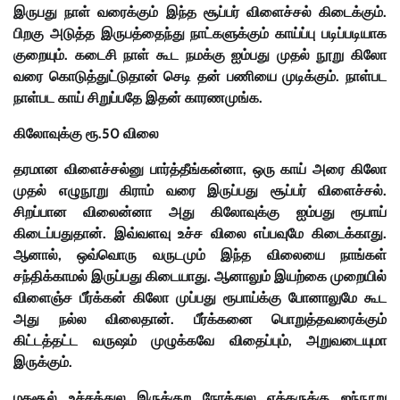
இருபது நாள் வரைக்கும் இந்த சூப்பர் விளைச்சல் கிடைக்கும்.
பிறகு அடுத்த இருபத்தைந்து நாட்களுக்கும் காய்ப்பு படிப்படியாக
குறையும். கடைசி நாள் கூட நமக்கு ஐம்பது முதல் நூறு கிலோ
வரை கொடுத்துட்டுதான் செடி தன் பணியை முடிக்கும். நாள்பட
நாள்பட காய் சிறுப்பதே இதன் காரணமுங்க.
கிலோவுக்கு ரூ.50 விலை
தரமான விளைச்சல்னு பார்த்தீங்கன்னா, ஒரு காய் அரை கிலோ
முதல் எழுநூறு கிராம் வரை இருப்பது சூப்பர் விளைச்சல்.
சிறப்பான விலைன்னா அது கிலோவுக்கு ஐம்பது ரூபாய்
கிடைப்பதுதான். இவ்வளவு உச்ச விலை எப்பவுமே கிடைக்காது.
ஆனால், ஒவ்வொரு வருடமும் இந்த விலையை நாங்கள்
சந்திக்காமல் இருப்பது கிடையாது. ஆனாலும் இயற்கை முறையில்
விளைஞ்ச பீர்க்கன் கிலோ முப்பது ரூபாய்க்கு போனாலுமே கூட
அது நல்ல விலைதான். பீர்க்கனை பொறுத்தவரைக்கும்
கிட்டத்தட்ட வருஷம் முழுக்கவே விதைப்பும், அறுவடையுமா
இருக்கும்.
மகசூல் உச்சத்துல இருக்குற நேரத்துல ஏக்கருக்கு ஐந்நூறு