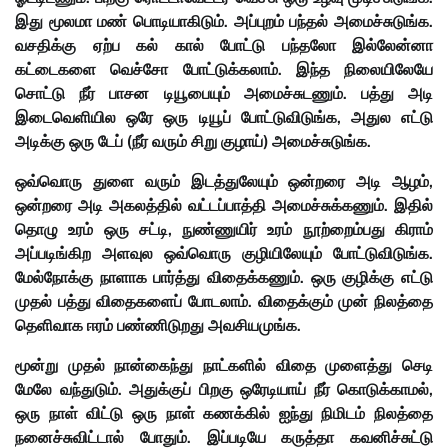
இது மூலமா மண் பொடியாகிடும். அப்புறம் பந்தல் அமைச்சுடுங்க.
வசதிக்கு ஏற்ப கல் கால் போட்டு பந்தலோ இல்லேன்னா
கட்டைகளை வெச்சோ போட்டுக்கலாம். இந்த நிலையிலேயே
சொட்டு நீர் பாசன டியூபையும் அமைச்சுடணும். பத்து அடி
இடைவெளியில ஒரே ஒரு டியூப் போட்டுவிடுங்க, அதுல எட்டு
அடிக்கு ஒரு டேப் (நீர் வரும் சிறு குழாய்) அமைச்சுடுங்க.
ஒவ்வொரு துளை வரும் இடத்துலேயும் ஒன்றரை அடி ஆழம்,
ஒன்றரை அடி அகலத்தில் வட்டப்பாத்தி அமைச்சுக்கணும். இதில்
தொழு உரம் ஒரு சட்டி, நுண்ணுயிர் உரம் நூற்றைம்பது கிராம்
அப்படிங்கிற அளவுல ஒவ்வொரு குழியிலேயும் போட்டுவிடுங்க.
மேல்நோக்கு நாளாக பார்த்து விதைக்கணும். ஒரு குழிக்கு எட்டு
முதல் பத்து விதைகளைப் போடலாம். விதைக்கும் முன் நிலத்தை
தெளிவாக ஈரம் பண்ணிடுறது அவசியமுங்க.
மூன்று முதல் நான்கைந்து நாட்களில் விதை முளைத்து செடி
மேலே வந்துடும். அதுக்குப் பிறகு ஒரேடியாய் நீர் கொடுக்காமல்,
ஒரு நாள் விட்டு ஒரு நாள் கணக்கில் ஐந்து நிமிடம் நிலத்தை
நனைச்சுவிட்டால் போதும். இப்படியே கருத்தா கவனிச்சுட்டு