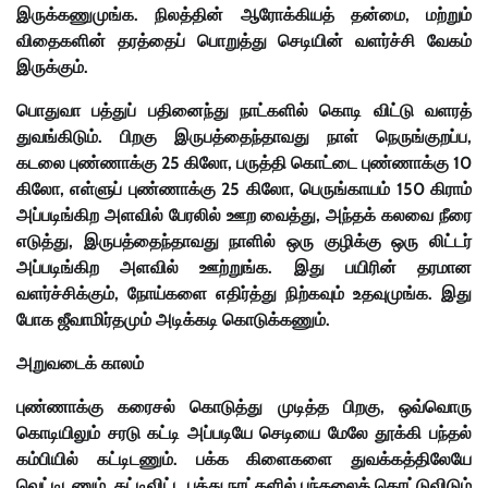
இருக்கணுமுங்க. நிலத்தின் ஆரோக்கியத் தன்மை, மற்றும்
விதைகளின் தரத்தைப் பொறுத்து செடியின் வளர்ச்சி வேகம்
இருக்கும்.
பொதுவா பத்துப் பதினைந்து நாட்களில் கொடி விட்டு வளரத்
துவங்கிடும். பிறகு இருபத்தைந்தாவது நாள் நெருங்குறப்ப,
கடலை புண்ணாக்கு 25 கிலோ, பருத்தி கொட்டை புண்ணாக்கு 10
கிலோ, எள்ளுப் புண்ணாக்கு 25 கிலோ, பெருங்காயம் 150 கிராம்
அப்படிங்கிற அளவில் பேரலில் ஊற வைத்து, அந்தக் கலவை நீரை
எடுத்து, இருபத்தைந்தாவது நாளில் ஒரு குழிக்கு ஒரு லிட்டர்
அப்படிங்கிற அளவில் ஊற்றுங்க. இது பயிரின் தரமான
வளர்ச்சிக்கும், நோய்களை எதிர்த்து நிற்கவும் உதவுமுங்க. இது
போக ஜீவாமிர்தமும் அடிக்கடி கொடுக்கணும்.
அறுவடைக் காலம்
புண்ணாக்கு கரைசல் கொடுத்து முடித்த பிறகு, ஒவ்வொரு
கொடியிலும் சரடு கட்டி அப்படியே செடியை மேலே தூக்கி பந்தல்
கம்பியில் கட்டிடணும். பக்க கிளைகளை துவக்கத்திலேயே
வெட்டிடணும். கட்டிவிட்ட பத்து நாட்களில் பந்தலைத் தொட்டுவிடும்