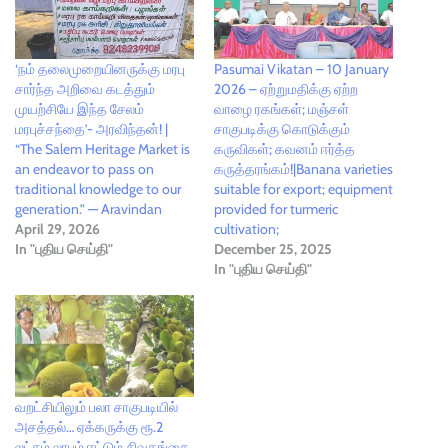
‘நம் தலைமுறையினருக்கு மரபு
Pasumai Vikatan – 10 January
சார்ந்த அறிவை கடத்தும்
2026 – ஏற்றுமதிக்கு ஏற்ற
முயற்சியே இந்த சேலம்
வாழை ரகங்கள்; மஞ்சள்
மரபுச்சந்தை’- அரவிந்தன்! |
சாகுபடிக்கு கொடுக்கும்
“The Salem Heritage Market is
கருவிகள்; கவனம் ஈர்த்த
an endeavor to pass on
கருத்தரங்கம்!|Banana varieties
traditional knowledge to our
suitable for export; equipment
generation.” — Aravindan
provided for turmeric
April 29, 2026
cultivation;
In "புதிய செய்தி"
December 25, 2025
In "புதிய செய்தி"
வறட்சியிலும் பலா சாகுபடியில்
அசத்தல்… ஏக்கருக்கு ரூ.2
லட்சம் லாபம் ஈட்டும் சிவகங்கை