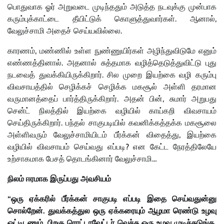
பொதுவாக ஓர் அறுவடை முடிந்ததும் அடுத்த நடவுக்கு முன்பாக
கரும்புக்காட்டை தீயிட்டுக் கொளுத்துவார்கள். ஆனால்,
வேலுச்சாமி அதைச் செய்யவில்லை.
காரணம், மண்ணில் உள்ள நுண்ணுயிர்கள் அழிந்துவிடுமே எனும்
எண்ணத்தினால். அதனால் சுத்தமாக வழித்தெடுத்துவிட்டு புது
நடவைத் துவக்கியிருக்கிறார். சில முறை இயற்கை வழி கரும்பு
விவசாயத்தில் செழிக்கச் செழிக்க மகசூல் அள்ளி தரமான
வருமானத்தைப் பார்த்திருக்கிறார். அதன் பின், சுமார் அறுபது
சென்ட் நிலத்தில் இயற்கை வழியில் காய்கறி விவசாயம்
செய்திருக்கிறார். பந்தல் சாகுபடியில் கவனிக்கத்தக்க மகசூலை
அள்ளிவரும் வேலுச்சாமியிடம் பீர்க்கன் விதைத்து, இயற்கை
வழியில் விவசாயம் செய்வது எப்படி? என கேட்ட நேரத்திலேயே
உற்சாகமாக பேசத் தொடங்கினார் வேலுச்சாமி…
நிலம் ஈரமாக இருப்பது அவசியம்
“ஒரு ஏக்கரில் பீர்க்கன் சாகுபடி எப்படி இதை செய்வதுன்னு
சொல்றேன். துவக்கத்துல ஒரு ஏக்கரையும் ஆழமா ரெண்டு உழவு
ஓட்டிடணும். பிறகு ரொட்டாவேட்டர் வெச்சு ஒரு உழவு முடிச்சுடுங்க.