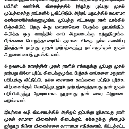
பயிரின் வளர்ச்சி. விதைத்ததில் இருந்து முப்பது முதல்
முப்பத்தைந்து நாட்களில் பூவிட்டுடும். அந்தப் பருவத்தில் கவனமா
கண்காணிச்சுக்கணுமுங்க. முப்பத்து எட்டாவது நாள் வாக்கில்
பிஞ்சுவிடும். பிறகு அது மளமளவென பெருக்க துவங்கிடும்.
அடுத்த ஒரு வாரத்தில் காய் அறுவடைக்கு வந்துடுமுங்க.
பீர்க்கனை பொறுத்தவரையில் தரமான விதை, நல்ல கவனிப்பு
இருந்தால் நாற்பது முதல் நாற்பத்தைந்து நாட்களுக்குள் முதல்
அறுவடையைத் துவக்கிடலாம்.
அறுவடைக் காலத்தின் முதல் நாளில் ஏக்கருக்கு முப்பது முதல்
நாற்பது கிலோ பறிப்பு கிடைக்குமுங்க. பிஞ்சுக் காய்களை மறுநாள்
பறிப்புக்கு விட்டுட்டு, நல்ல சைஸான காய்களை மட்டும் பறிச்சு,
விற்பனைக்குக் கொடுத்துடணும். நாற்பத்தைந்தாவது நாள் முதல்
பறிப்பிலிருந்து தோராயமாக நூறாவது நாள் வரை அறுவடை
எடுக்கலாம்.
இயற்கை வழி விவசாயத்தில் அதிலும் ஐம்பத்து ஐந்தாவது நாள்
முதல் தரமான விளைச்சல் கிடைக்கும். ஏக்கருக்கு தினமும்
ஐந்நூறு கிலோ விளைச்சலை தாராளமா எடுக்கலாம். கிட்டத்தட்ட