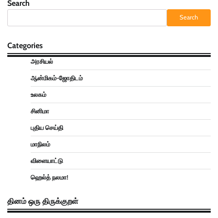
Search
Search
Categories
அரசியல்
ஆன்மிகம்-ஜோதிடம்
உலகம்
சினிமா
புதிய செய்தி
மாநிலம்
விளையாட்டு
ஹெல்த் நலமா!
தினம் ஒரு திருக்குறள்