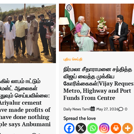
புதிய செய்தி
நிர்மலா சீதாராமனை சந்தித்த
விஜய் வைத்த முக்கிய
ல் லாபம் ஈட்டும்
கோரிக்கைகள்|Vijay Reques
ிமென்ட் ஆலைகள்
Metro, Highway and Port
எதுவும் செய்யவில்லை:
Funds From Centre
Ariyalur cement
ave made profits of
Daily News Tamil
0
May 27, 2026
 have done nothing
Spread the love
ople says Anbumani