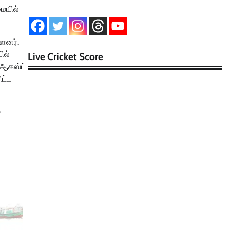
ையில்
்ளனர்.
ில்
Live Cricket Score
 ஆகஸ்ட்
ிட்ட
்