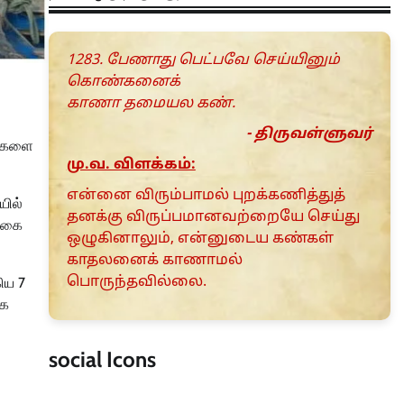
1283. பேணாது பெட்பவே செய்யினும்
கொண்கனைக்
காணா தமையல கண்.
- திருவள்ளுவர்
ங்களை
மு.வ. விளக்கம்:
என்னை விரும்பாமல் புறக்கணித்துத்
யில்
தனக்கு விருப்பமானவற்றையே செய்து
படகை
ஒழுகினாலும், என்னுடைய கண்கள்
காதலனைக் காணாமல்
பொருந்தவில்லை.
கிய 7
கை
social Icons