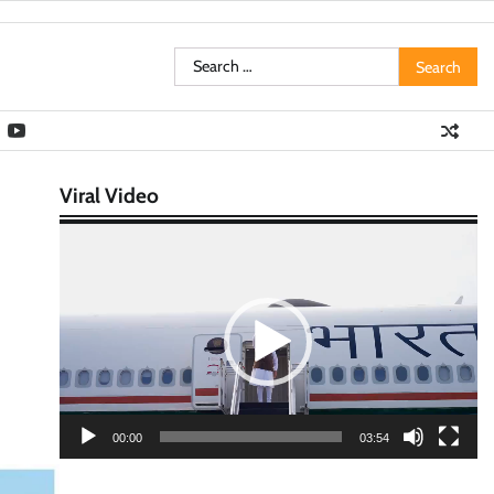
Search
for:
Viral Video
Video
Player
00:00
03:54