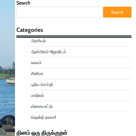
Search
Search
Categories
அரசியல்
ஆன்மிகம்-ஜோதிடம்
உலகம்
சினிமா
புதிய செய்தி
மாநிலம்
விளையாட்டு
ஹெல்த் நலமா!
தினம் ஒரு திருக்குறள்