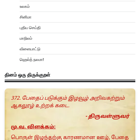
உலகம்
சினிமா
புதிய செய்தி
மாநிலம்
விளையாட்டு
ஹெல்த் நலமா!
தினம் ஒரு திருக்குறள்
372. பேதைப் படுக்கும் இழவூழ் அறிவகற்றும்
ஆகலூழ் உற்றக் கடை.
- திருவள்ளுவர்
மு.வ. விளக்கம்:
பொருள் இழந்தற்கு காரணமான ஊழ், பேதை