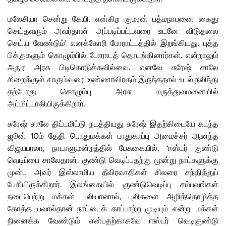
மலேசியா சென்று கே.பி. என்கிற குமரன் பத்மநாபனை கைது
செய்தவரும் அவர்தான் அப்படிப்பட்டவரை உடனே விடுதலை
செய்ய வேண்டும்’ எனக்கோரி போராட்டத்தில் இறங்கியது. புத்த
பிக்குகளும் கொழும்பில் போராடத் தொடங்கினார்கள். என்றாலும்
அநுர அரசு பிடிகொடுக்கவில்வை. எனவே சுரேஷ் சாலே
சிறைக்குள் சாகும்வரை உண்ணாவிரதம் இருந்ததால் உடல் நலிந்து
தற்போது கொழும்பு அரசு மருத்துவமனையில்
அட்மிட்டாகியிருக்கிறார்.
சுரேஷ் சாலே திட்டமிட்டு நடத்தியது சுரேஷ் இதற்கிடையே கடந்த
ஜூன் 10ம் தேதி பொதுமக்கள் பாதுகாப்பு அமைச்சர் ஆனந்த
விஜயபாலா, நாடாளுமன்றத்தில் பேசுகையில், ‘ஈஸ்டர் குண்டு
வெடிப்பை சாலேதான். குண்டு வெடிப்பதற்கு மூன்று நாட்களுக்கு
முன்பு அவர் இஸ்லாமிய தீவிரவாதிகள் சிலரை சந்தித்துப்
பேசியிருக்கிறார். இலங்கையில் குண்டுவெடிப்பு சம்பவங்கள்
நடைபெற்று மக்கள் பலியானால், புலிகளை அழித்தொழித்த
கோத்தபயவால்தான் நாட்டைக் காப்பாற்ற முடியும் என்று மக்கள்
நினைக்க வேண்டும் என்பதற்காகவே ஈஸ்டர் வெடிகுண்டு