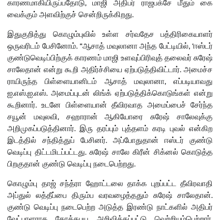
காரணமாகியிருப்பதோடு, மாஜி அதிபர் ராஜபக்சே மீதும் கை
வைக்கும் அளவிற்குச் சென்றிருக்கிறது.
இதுகுறித்து கொழும்புவில் உள்ள சர்வதேச பத்திரிகையாளர்
ஒருவரிடம் பேசினோம். “ஆசாத் மவுலானா அந்த பேட்டியில், ‘ஈஸ்டர்
குண்டுவெடிப்பிற்குக் காரணம் மாஜி உளவுப்பிரிவுத் தலைவர் சுரேஷ்
சாலேதான் என்று கூறி அதிர்ச்சியை ஏற்படுத்திவிட்டார். அமைச்ச
ராயிருந்த பிள்ளையானிடம் ஆசாத் மவுலானா, எப்படியாவது
ஐ.எஸ்.ஐ.எஸ். அமைப்புடன் லிங்க் ஏற்படுத்திக்கொடுங்கள் என்று
கூறினார். உடனே பிள்ளையான் தீவிரவாத அமைப்பைச் சேர்ந்த
சயூன் மவுலவி, சஹாரான் ஆகியோரை சுரேஷ் சாலேவுக்கு
அறிமுகப்படுத்தினார். இரு தரப்பும் புத்தளம் கரடி புவல் என்கிற
இடத்தில் சந்தித்துப் பேசினர். அப்போதுதான் ஈஸ்டர் குண்டு
வெடிப்பு திட்டமிடப்பட்டது. சுரேஷ் சாலே கிரீன் சிக்னல் கொடுத்த
பிறகுதான் குண்டு வெடிப்பு நடைபெற்றது.
கொழும்பு தாஜ் சந்த்ரா ஹோட்டலை தாக்க புறப்பட்ட தீவிரவாதி
அப்துல் லத்தீப்பை திரும்ப வரவழைத்ததும் சுரேஷ் சாலேதான்.
குண்டு வெடிப்பு நடைபெற்ற அடுத்த இரண்டு நாட்களில் அதிபர்
வேட்பாளராக கோத்தபய அறிவிக்கப்பட்டு வெற்றியும்பெற்றார்.