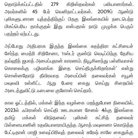
தொடுக்கப்பட்டதில் 279 கிறிஸ்தவர்கள் பலியானார்கள்.
அவர்களில் 45 பேர் வெளிநாட்டவர்கள். 2009ம் ஆண்டு
புலிகளுடனான யுத்தத்திற்குப் பிறகு இலங்கையில் நடைபெற்ற
மிகப்பெரிய தாக்குதல் இது என்பதால் நாடு முழுக்க பெரும்
பதற்றம் ஏற்பட்டது.
அப்போது அதிபராக இருந்த இலங்கை சுதந்திரா கட்சியைச்
சேர்ந்த மைத்ரி சிறிசேனா, ‘ஈஸ்டர் குண்டு வெடிப்பிற்கு தேசிய
தவ்ஹீத் ஜமாத் அமைப்புதான் காரணம். நியூசிலாந்து பள்ளிவாசல்
கொலைக்கு பழிவாங்க இதை செய்திருக்கிறார்கள்’ என்று
சொன்னதோடு தீவிரவாத அமைப்பின் தலைவர்கள் சயூன்
மவுலவி உள்ளிட்ட ஆறு பேரை கைது செய்து சிறையில்
அடைத்துவிட்டு ஃபைலை குளோஸ் செய்தார்.
கால ஓட்டத்தில், மக்கள் இந்த வழக்கை மறந்துபோன நிலையில்,
2023ல் ஃபிரான்ஸ் செய்தி ஊடகமான சேனல் 4க்கு இலங்கை
தமிழ் மக்கள் விடுதலைப் புலிகள் கட்சித் தலைவர்
பிள்ளையானின் உதவியாளராயிருந்த ஆசாத் மவுலானா கொடுத்த
பேட்டிதான் மாஜி உளவுப்பிரிவுத் தலைவர் சுரேஷ் சாலே கைதுக்கு