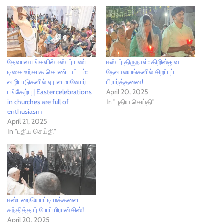
தே​வால​யங்​களில் ஈஸ்​டர் பண்​
ஈஸ்டர் திருநாள்: கிறிஸ்துவ
டிகை உற்சாக கொண்​டாட்​டம்:
தேவாலயங்களில் சிறப்புப்
வழிபாடுகளில் ஏராளமானோர்
பிரார்த்தனை!
பங்கேற்பு | Easter celebrations
April 20, 2025
in churches are full of
In "புதிய செய்தி"
enthusiasm
April 21, 2025
In "புதிய செய்தி"
ஈஸ்டரையொட்டி மக்களை
சந்தித்தார் போப் பிரான்சிஸ்!
April 20, 2025