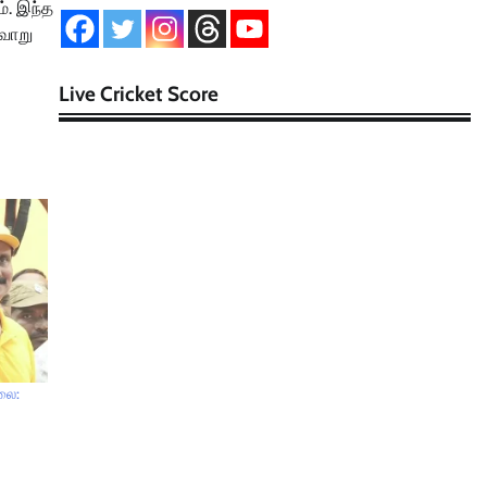
். இந்த
்வாறு
Live Cricket Score
லை: