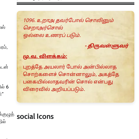
1096. உறாஅ தவர்போல் சொலினும்
ாஸ்
செறாஅர்சொல்
ஒல்லை உணரப் படும்.
- திருவள்ளுவர்
ரம்,
மு.வ. விளக்கம்:
கடன்
புறத்தே அயலார் போல் அன்பில்லாத
சொற்களைச் சொன்னாலும், அகத்தே
பகையில்லாதவரின் சொல் என்பது
ல் 6
விரைவில் அறியப்படும்.
்”
்குழுத்
social Icons
ில்