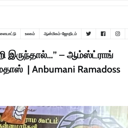
ளையாட்டு
உலகம்
ஆன்மிகம்-ஜோதிடம்
 இருந்தால்…” – ஆம்ஸ்ட்ராங்
மதாஸ் | Anbumani Ramadoss