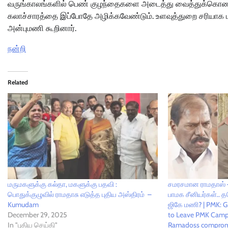
வருங்காலங்களில் பெண் குழந்தைகளை அடைத்து வைத்துக்கொண்டு 
கலாச்சாரத்தை இப்போதே அழிக்கவேண்டும். உளவுத்துறை சரியாக பணி
அன்புமணி கூறினார்.
நன்றி
Related
மருமகளுக்கு கல்தா, மகளுக்கு பதவி :
சமரசமான ராமதாஸ் – 
பொதுக்குழுவில் ராமதாசு எடுத்த புதிய அஸ்திரம் –
பாமக சீனியர்கள்.. 
Kumudam
ஜிகே மணி? | PMK: G
December 29, 2025
to Leave PMK Camp
In "புதிய செய்தி"
Ramadoss comprom