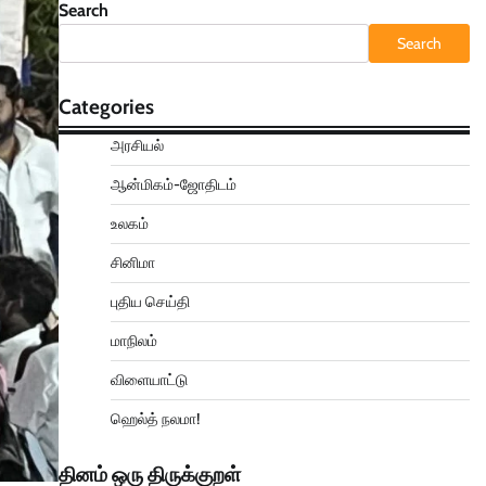
Search
Search
Categories
அரசியல்
ஆன்மிகம்-ஜோதிடம்
உலகம்
சினிமா
புதிய செய்தி
மாநிலம்
விளையாட்டு
ஹெல்த் நலமா!
தினம் ஒரு திருக்குறள்