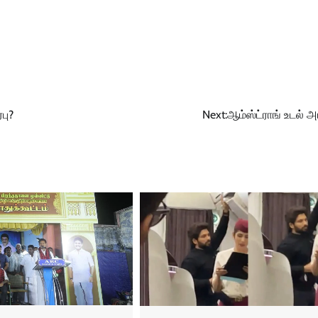
பு?
Next:
ஆம்ஸ்ட்ராங் உடல் அ