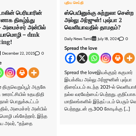
புதிய செய்தி
டாலின் பெரியாரின்
ஸ்பெயினுக்கு சுற்றுலா சென்ற
னாக திகழ்ந்து
அல்லு அர்ஜுன்! புஷ்பா 2
– அமைச்சர் அன்பில்
வெளியாவதில் தாமதம்?
்யாமொழி – dmk
Daily News Tamil
0
July 18, 2024
ting!
Spread the love
0
December 22, 2025
e
Spread the loveஇயக்குநர் சுகுமார்
இயக்கிய அல்லு அர்ஜுனின் புஷ்பா
e திருவெறும்பூர் அருகே
திரைப்படம் கடந்த 2021-ல் வெளியாக
 ஊராட்சியில் உதயநிதி
நல்ல வரவேற்பைப் பெற்றது. குறிப்பாக
தநாள் பொதுக்கூட்டம்
மாநிலங்களில் இந்தப் படம் பெரும் வெ
தில், அமைச்சர் அன்பில்
பெற்றதுடன் ரூ.300 கோடிக்கு […]
ொழி பங்கேற்றார். இந்த
சிய அவர், “தந்தை