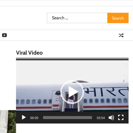
Search
for:
Viral Video
Video
Player
00:00
03:54