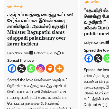
புதிய செய்தி
புதிய செய்தி
“உதயநிதி ஸ்
கரூர் சம்பவத்தை வைத்து கூட்டணி
கொள்ளு பேர
சேர்க்கலாம் என இபிஎஸ் கனவு
வருகிறார்!” 
காண்கிறார்: அமைச்சர் ரகுபதி |
மகேஸ் பொய
Minister Ragupathi slams
public mee
edappadi palanisamy over
karur incident
Daily News Tamil
Spread the lov
Daily News Tamil
0
October 15, 2025
Spread the love
Spread the lov
உள்ள அரசங்குடி
Spread the love சென்னை: “கரூர் கூட்ட
ஸ்டாலின் பிறந்
நெரிசல் சம்பவத்தை வைத்து அரசியல்
நடைபெற்றது. இ
செய்யலாம், கூட்டணி சேர்க்கலாம் என
மகேஸ் பொய்யாம
எடப்பாடி பழனிசாமி கனவு காண்கிறார்.
கூட்டத்தில் பே
பொய்யான தகவலை பேசியுள்ளார்
பெரியாரின் […]