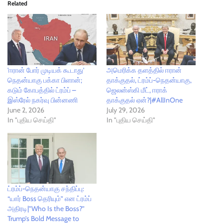
Related
'ஈரான் போர் முடியக் கூடாது'
அமெரிக்க தளத்தில் ஈரான்
நெதன்யாகு பக்கா பிளான்;
தாக்குதல், ட்ரம்ப்-நெதன்யாகு,
கடும் கோபத்தில் ட்ரம்ப் –
ஜெலன்ஸ்கி மீட், ஈராக்
இஸ்ரேல் நகர்வு பின்னணி
தாக்குதல் ஏன்?|#AllInOne
June 2, 2026
July 29, 2026
In "புதிய செய்தி"
In "புதிய செய்தி"
ட்ரம்ப்-நெதன்யாகு சந்திப்பு:
“யார் Boss தெரியும்” என ட்ரம்ப்
அதிரடி|”Who Is the Boss?”
Trump’s Bold Message to