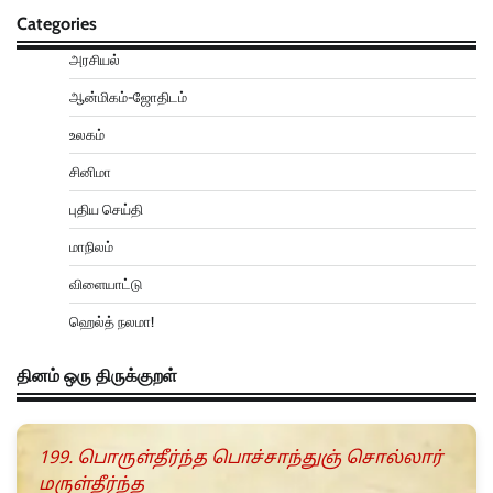
Categories
அரசியல்
ஆன்மிகம்-ஜோதிடம்
உலகம்
சினிமா
புதிய செய்தி
மாநிலம்
விளையாட்டு
ஹெல்த் நலமா!
தினம் ஒரு திருக்குறள்
199. பொருள்தீர்ந்த பொச்சாந்துஞ் சொல்லார்
மருள்தீர்ந்த