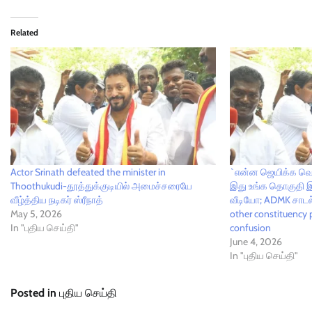
Related
Actor Srinath defeated the minister in
`என்ன ஜெயிக்க வெச
Thoothukudi-தூத்துக்குடியில் அமைச்சரையே
இது உங்க தொகுதி இ
வீழ்த்திய நடிகர் ஸ்ரீநாத்
வீடியோ; ADMK சாடல் 
May 5, 2026
other constituency 
In "புதிய செய்தி"
confusion
June 4, 2026
In "புதிய செய்தி"
Posted in
புதிய செய்தி