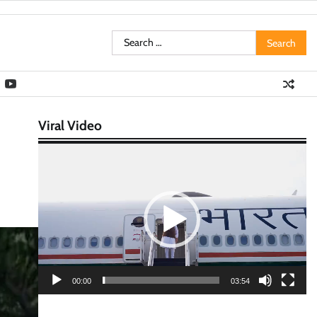
Search
for:
Viral Video
Video
Player
00:00
03:54