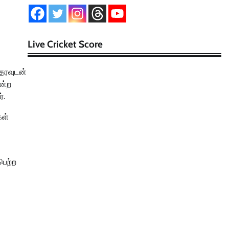
Live Cricket Score
ஆதரவுடன்
ன்ற
்.
கள்
பெற்ற