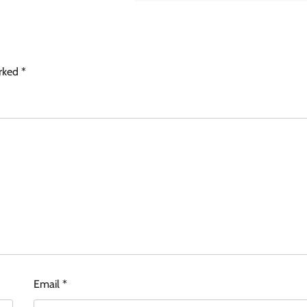
arked
*
Email
*