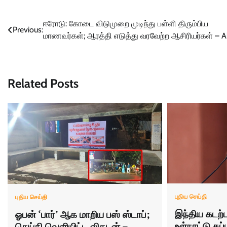
Post
ஈரோடு: கோடை விடுமுறை முடிந்து பள்ளி திரும்பிய
Previous:
மாணவர்கள்; ஆரத்தி எடுத்து வரவேற்ற ஆசிரியர்கள் – 
navigation
Related Posts
புதிய செய்தி
புதிய செய்தி
இந்திய கடற
ஓபன் ‘பார்’ ஆக மாறிய பஸ் ஸ்டாப்;
உள்நாட்டு கப
செய்தி வெளியிட்ட விகடன் –