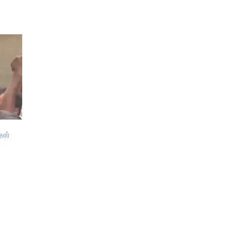
்
ரர்