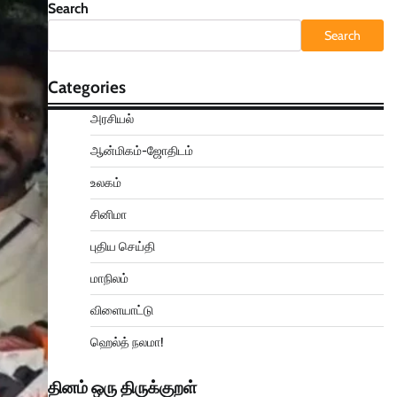
Search
Search
Categories
அரசியல்
ஆன்மிகம்-ஜோதிடம்
உலகம்
சினிமா
புதிய செய்தி
மாநிலம்
விளையாட்டு
ஹெல்த் நலமா!
தினம் ஒரு திருக்குறள்