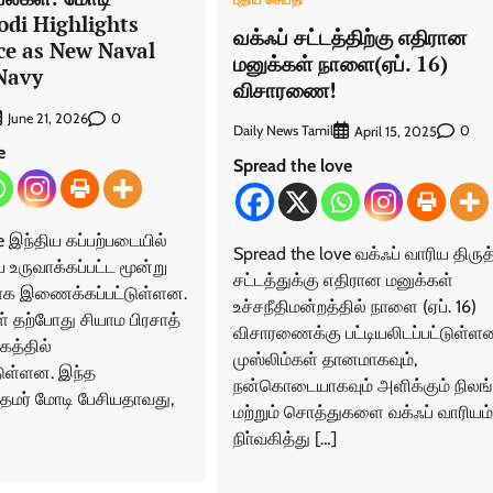
odi Highlights
வக்ஃப் சட்டத்திற்கு எதிரான
nce as New Naval
மனுக்கள் நாளை(ஏப். 16)
 Navy
விசாரணை!
0
June 21, 2026
Daily News Tamil
0
April 15, 2025
e
Spread the love
e இந்திய கப்பற்படையில்
Spread the love வக்ஃப் வாரிய திருத
உருவாக்கப்பட்ட மூன்று
சட்டத்துக்கு எதிரான மனுக்கள்
ிதாக இணைக்கப்பட்டுள்ளன.
உச்சநீதிமன்றத்தில் நாளை (ஏப். 16)
ள் தற்போது சியாம பிரசாத்
விசாரணைக்கு பட்டியலிடப்பட்டுள்ள
கத்தில்
முஸ்லிம்கள் தானமாகவும்,
ுள்ளன. இந்த
நன்கொடையாகவும் அளிக்கும் நிலங
ிரதமர் மோடி பேசியதாவது,
மற்றும் சொத்துகளை வக்ஃப் வாரியம்
நிா்வகித்து […]