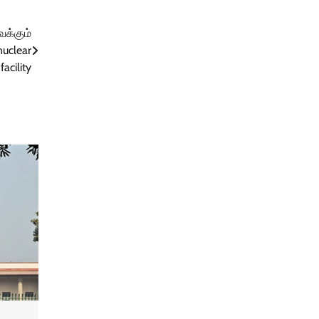
க்கும்
uclear
acility