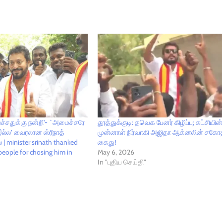
்சதுக்கு நன்றி’- `அமைச்சரே
தூத்துக்குடி: தவெக பேனர் கிழிப்பு; கட்சியின
ல்ல’ வைரலான ஸ்ரீநாத்
முன்னாள் நிர்வாகி அஜிதா ஆக்னலின் சகோத
| minister srinath thanked
கைது!
people for chosing him in
May 6, 2026
In "புதிய செய்தி"