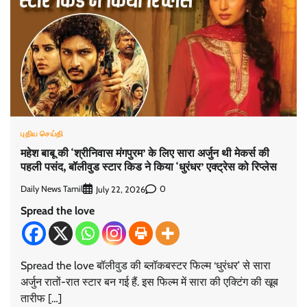
புதிய செய்தி
महेश बाबू की ‘श्रीनिवास मंगपुरम’ के लिए सारा अर्जुन थी मेकर्स की
पहली पसंद, बॉलीवुड स्टार किड ने किया ‘धुरंधर’ एक्ट्रेस को रिप्लेस
Daily News Tamil
0
July 22, 2026
Spread the love
Spread the love बॉलीवुड की ब्लॉकबस्टर फिल्म ‘धुरंधर’ से सारा
अर्जुन रातों-रात स्टार बन गई हैं. इस फिल्म में सारा की एक्टिंग की खूब
तारीफ […]