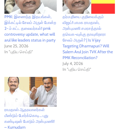
PMK: இணைந்த இதயங்கள்,
தர்மபுரியை குறிவைக்கும்
இக்கட்டில் சேலம் அருள் போன்ற
விஜய்! பாமக ராமதாஸ்,
2- ம் கட்ட தலைவர்கள்! pmk
அன்புமணி சமரசத்தால்
controversy update, what will
தவெக-வுக்கு தாவுகிறாரா
arul like leaders status in party
சேலம் அருள்? | Is Vijay
June 25, 2026
Targeting Dharmapuri? Will
In "புதிய செய்தி"
Salem Arul Join TVK After the
PMK Reconciliation?
July 4, 2026
In "புதிய செய்தி"
ராமதாஸ் ஆதரவாளர்கள்
மீண்டும் போர்க்கொடி… புது
கண்டிஷன் போடும் அன்புமணி!
– Kumudam