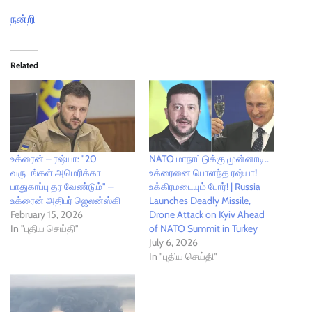
நன்றி
Related
உக்ரைன் – ரஷ்யா: "20
NATO மாநாட்டுக்கு முன்னாடி..
வருடங்கள் அமெரிக்கா
உக்ரைனை பொளந்த ரஷ்யா!
பாதுகாப்பு தர வேண்டும்" –
உக்கிரமடையும் போர்! | Russia
உக்ரைன் அதிபர் ஜெலன்ஸ்கி
Launches Deadly Missile,
February 15, 2026
Drone Attack on Kyiv Ahead
In "புதிய செய்தி"
of NATO Summit in Turkey
July 6, 2026
In "புதிய செய்தி"