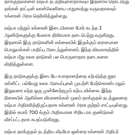
தாக்குதல்களை ரஷ்யா நடத்தியுள்ளதாகவும் இதனால் தொடர்ந்து
தங்கள் நாட்டின் வான்வெளியை பாதுகாத்து வருவதாகவும்
உக்ரைன் அரசு தெரிவித்துள்ளது.
ரஷ்யா மற்றும் உக்ரைன் இடையிலான போர் கடந்த 2
ஆண்டுகளுக்கு மேலாக தீவிரமாக நடைபெற்று வருகிறது.
இதனால் இரு நாடுகளின் எல்லையில் இருக்கும் ஏராளமான
பொதுமக்கள் பாதிப்பு அடைந்துள்ளனர். இந்த விவகாரத்தில்
ரஷ்யா மீது உலக நாடுகள் பல பொருளாதார தடைகளை
விதித்துள்ளன.
இரு நாடுகளுக்கு இடையே சமாதானத்தை ஏற்படுத்த ஐநா
உள்ளிட்ட பல்வேறு உலக அமைப்புகள் முயற்சி மேற்கொண்டாலும்
இதுவரை எந்த ஒரு முன்னேற்றமும் ஏற்படவில்லை. இந்த
நிலையில் ஆளில்லா விமானங்கள் மூலம் தாக்குதல் நடத்துவதை
ரஷ்யா அதிகரித்திருப்பதாக உக்ரைன் அரசு குற்றம் சாட்டியுள்ளது.
இதில் சுமார் 700 க்கும் அதிகமான சிறிய ரக குண்டுகள்
வீசப்பட்டதாக கூறப்படுகிறது.
ரஷ்யா தாக்குதல் நடத்திய வீடியோ ஒன்றை உக்ரைன் அதிபர்