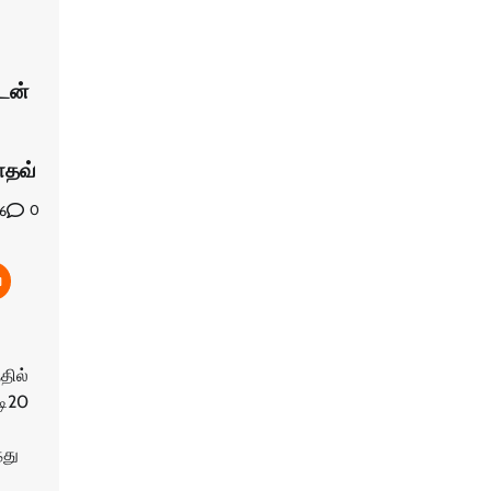
்டன்
யாதவ்
0
26
தில்
டி20
்து