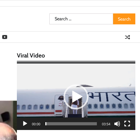
Search
for:
Viral Video
Video
Player
00:00
03:54