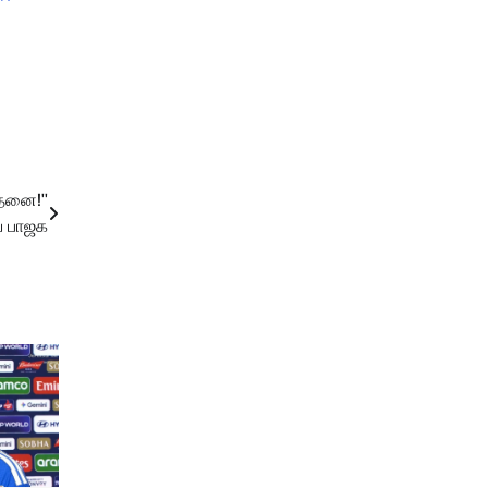
்தனை!''
ய பாஜக