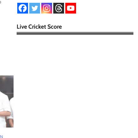
்
Live Cricket Score
TN