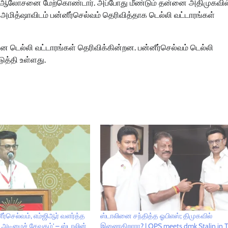
ிடம் ஆலோசனை மேற்கொண்டார். அப்போது மீண்டும் தன்னை அதிமுகவில
மித்ஷாவிடம் பன்னீர்செல்வம் தெரிவித்தாக டெல்லி வட்டாரங்கள்
ன டெல்லி வட்டாரங்கள் தெரிவிக்கின்றன. பன்னீர்செல்வம் டெல்லி
டுத்தி உள்ளது.
னீர்செல்வம், எம்ஜிஆர் வளர்த்த
ஸ்டாலினை சந்தித்த ஓபிஎஸ்; திமுகவில்
அடிமைச் சேவகம்' – ஸ்டாலின்
இணைகிறாரா? | OPS meets dmk Stalin in 