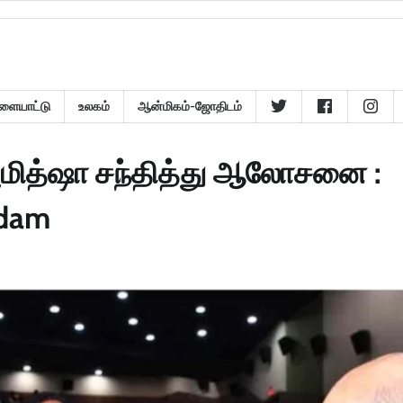
ளையாட்டு
உலகம்
ஆன்மிகம்-ஜோதிடம்
 அமித்ஷா சந்தித்து ஆலோசனை :
udam