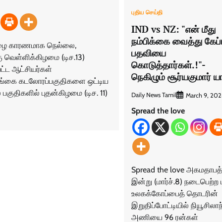
புதிய செய்தி
IND vs NZ: "என் மீது
நம்பிக்கை வைத்து கேப
மழை காரணமாக நெல்லை,
பதவியை
 வெள்ளிக்கிழமை (டிச.13)
கொடுத்தார்கள்.!"-
ட்ட ஆட்சியர்கள்
நெகிழும் சூர்யகுமார் 
இலங்கை கடலோரப்பகுதிகளை ஒட்டிய
பகுதிகளில் புதன்கிழமை (டிச. 11)
Daily News Tamil
March 9, 20
Spread the love
Spread the love அகமதாபத்
இன்று (மார்ச்.8) நடைபெற்ற 
உலகக்கோப்பைத் தொடரின்
இறுதிப்போட்டியில் நியூசிலாந
அணியை 96 ரன்கள்