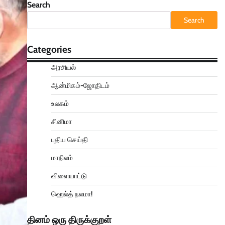
Search
Search
Categories
அரசியல்
ஆன்மிகம்-ஜோதிடம்
உலகம்
சினிமா
புதிய செய்தி
மாநிலம்
விளையாட்டு
ஹெல்த் நலமா!
தினம் ஒரு திருக்குறள்