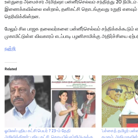
உள்துறை அமைச்சர் அமித்ஷா பன்னீர்செல்வம் சந்தித்து 20 நிம
இணைக்கவில்லை என்றால், தனிகட்சி தொடங்குவது உறுதி எனவும் அ
தெரிவிக்கின்றன.
மேலும் சில பாஜக தலைவர்களை பன்னீர்செல்வம் சந்திக்கக்கூடும் எ
முகாமிட்டுள்ள விவகாரம் எடப்பாடி பழனிசாமிக்கு அதிர்ச்சியை ஏற்ப
நன்றி
Related
ஓபிஎஸ் புதிய கட்சி பெயர் ? 23-ம் தேதி
'பச்சைத் தமிழர் பன்
அறிவிக்கிறார்: புதிய கட்சி கொடியில் எம்ஜிஆருக்கு
கழகம், அதிமுகவின் 