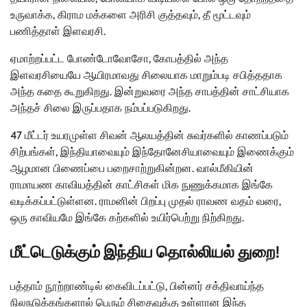
உருவாக்க, கிராம மக்களை அரிசி குத்தவும், தீ மூட்டவும்
பணித்தாள் இளவரசி.
ஏமாற்றப்பட்ட போண்டோவோசோ, கோபத்தில் அந்த
இளவரசியையே ஆயிரமாவது சிலையாக மாறும்படி சபித்ததாக
அந்த கதை கூறுகிறது. இன்றுவரை அந்த சாபத்தின் சாட்சியாக
அந்தச் சிலை இருப்பதாக நம்பப்படுகிறது.
47 மீட்டர் உயரமுள்ள சிவன் ஆலயத்தின் சுவர்களில் காணப்படும்
சிற்பங்கள், இந்தியாவையும் இந்தோனேசியாவையும் இணைக்கும்
ஆழமான பிணைப்பை பறைசாற்றுகின்றன. வால்மீகியின்
ராமாயண காவியத்தின் காட்சிகள் மிக நுணுக்கமாக இங்கே
வடிக்கப்பட்டுள்ளன. ராமனின் பிறப்பு முதல் ராவண வதம் வரை,
ஒரு காவியமே இங்கே கற்களில் உயிர்பெற்று நிற்கிறது.
மீட்டெடுக்கும் இந்திய தொல்லியல் துறை!
பத்தாம் நூற்றாண்டில் கைவிடப்பட்டு, பின்னர் சக்திவாய்ந்த
நிலநடுக்கங்களால் பெரும் சிதைவுக்கு உள்ளான இந்த