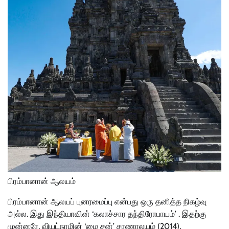
பிரம்பானான் ஆலயம்
பிரம்பானான் ஆலயப் புனரமைப்பு என்பது ஒரு தனித்த நிகழ்வு
அல்ல. இது இந்தியாவின் ‘கலாச்சார தந்திரோபாயம்’ . இதற்கு
முன்னரே, வியட்நாமின் ‘மை சன்’ சரணாலயம் (2014),