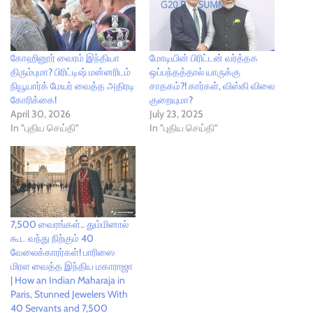
கோஹினூர் வைரம் இந்தியா
மோடியின் பிரிட்டன் வர்த்தக
திரும்புமா? பிரிட்டிஷ் மன்னரிடம்
ஒப்பந்தத்தால் யாருக்கு
நியூயார்க் மேயர் வைத்த அதிரடி
சாதகம்?! கார்கள், விஸ்கி விலை
கோரிக்கை!
குறையுமா?
April 30, 2026
July 23, 2025
In "புதிய செய்தி"
In "புதிய செய்தி"
7,500 வைரங்கள்.. தும்மினால்
கூட வந்து நிற்கும் 40
வேலைக்காரர்கள்! பாரிஸை
மிரள வைத்த இந்திய மகாராஜா
| How an Indian Maharaja in
Paris, Stunned Jewelers With
40 Servants and 7,500