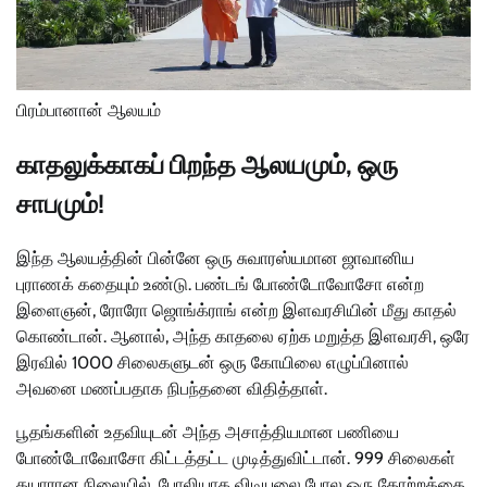
பிரம்பானான் ஆலயம்
காதலுக்காகப் பிறந்த ஆலயமும், ஒரு
சாபமும்!
இந்த ஆலயத்தின் பின்னே ஒரு சுவாரஸ்யமான ஜாவானிய
புராணக் கதையும் உண்டு. பண்டங் போண்டோவோசோ என்ற
இளைஞன், ரோரோ ஜொங்க்ராங் என்ற இளவரசியின் மீது காதல்
கொண்டான். ஆனால், அந்த காதலை ஏற்க மறுத்த இளவரசி, ஒரே
இரவில் 1000 சிலைகளுடன் ஒரு கோயிலை எழுப்பினால்
அவனை மணப்பதாக நிபந்தனை விதித்தாள்.
பூதங்களின் உதவியுடன் அந்த அசாத்தியமான பணியை
போண்டோவோசோ கிட்டத்தட்ட முடித்துவிட்டான். 999 சிலைகள்
தயாரான நிலையில், போலியாக விடியலை போல ஒரு தோற்றத்தை