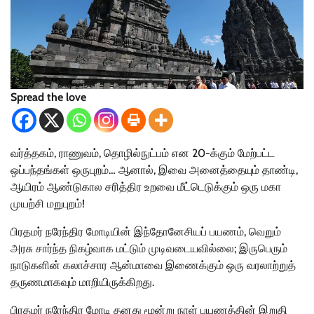
Spread the love
வர்த்தகம், ராணுவம், தொழில்நுட்பம் என 20-க்கும் மேற்பட்ட
ஒப்பந்தங்கள் ஒருபுறம்… ஆனால், இவை அனைத்தையும் தாண்டி,
ஆயிரம் ஆண்டுகால சரித்திர உறவை மீட்டெடுக்கும் ஒரு மகா
முயற்சி மறுபுறம்!
பிரதமர் நரேந்திர மோடியின் இந்தோனேசியப் பயணம், வெறும்
அரசு சார்ந்த நிகழ்வாக மட்டும் முடிவடையவில்லை; இருபெரும்
நாடுகளின் கலாச்சார ஆன்மாவை இணைக்கும் ஒரு வரலாற்றுத்
தருணமாகவும் மாறியிருக்கிறது.
பிரதமர் நரேந்திர மோடி தனது மூன்று நாள் பயணத்தின் இறுதி