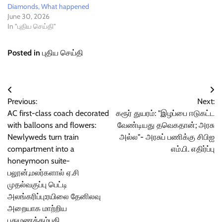
Diamonds, What happened
June 30, 2026
In "புதிய செய்தி"
Posted in
புதிய செய்தி
Post
Previous:
Next:
navigation
AC first-class coach decorated
கரூர் துயரம்: "இழப்பை ஈடுகட்ட
with balloons and flowers:
வேண்டியது தவெகதான்; அரசு
Newlyweds turn train
அல்ல"- அரசுப் பணிக்கு சிபிஐ
compartment into a
எம்.பி. எதிர்ப்பு
honeymoon suite-
பலூன்,மலர்களால் ஏ.சி
முதல்வகுப்பு பெட்டி
அலங்கரிப்பு:ரயிலை தேனிலவு
அறையாக மாற்றிய
புதுமணத்தம்பதி