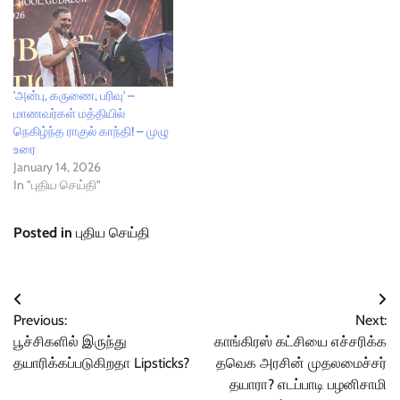
'அன்பு, கருணை, பரிவு' –
மாணவர்கள் மத்தியில்
நெகிழ்ந்த ராகுல் காந்தி! – முழு
உரை
January 14, 2026
In "புதிய செய்தி"
Posted in
புதிய செய்தி
Post
Previous:
Next:
navigation
பூச்சிகளில் இருந்து
காங்கிரஸ் கட்சியை எச்சரிக்க
தயாரிக்கப்படுகிறதா Lipsticks?
தவெக அரசின் முதலமைச்சர்
தயாரா? எடப்பாடி பழனிசாமி