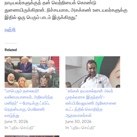
நாடியவர்களுக்குத் தன் வெற்றியைக் கொண்டு
துணையிருக்கிறான். நிச்சயமாக, அகக்கண் உடையவர்களுக்கு
இதில் ஒரு பெரும் பாடம் இருக்கிறது.”
நன்றி
Related
"மாபெரும் தலைவர்!
`உங்கள் தயவால்தான் அவர்
வலிமையானவர், அறிவார்ந்த
முதல்வராக இருந்தார்’-
மனிதர்" – மோடிக்கு ட்ரம்ப்,
எஸ்.பி.வேலுமணி ஆலோசனை
நெதன்யாகு, மெலோனி
கூட்டத்தில் கொதித்த
வாழ்த்து
ஆதரவாளர்கள்
June 11, 2026
June 30, 2026
In "புதிய செய்தி"
In "புதிய செய்தி"