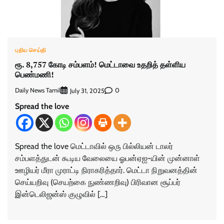
புதிய செய்தி
ரூ. 8,757 கோடி சம்பளம்! மெட்டாவை உதறித் தள்ளிய
பெண்மணி!
Daily News Tamil
0
July 31, 2025
Spread the love
Spread the love மெட்டாவில் ஒரு பில்லியன் டாலர்
சம்பளத்துடன் கூடிய வேலையை ஓபன்ஏஐ-யின் முன்னாள்
ஊழியர் மீரா முராட்டி நிராகரித்தார். மெட்டா நிறுவனத்தின்
செய்யறிவு (செயற்கை நுண்ணறிவு) பிரிவான சூப்பர்
இன்டெலிஜன்ஸ் குழுவில் […]