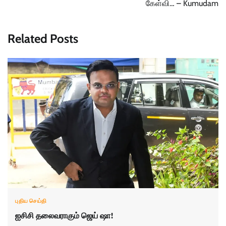
கேள்வி… – Kumudam
Related Posts
புதிய செய்தி
ஐசிசி தலைவராகும் ஜெய் ஷா!