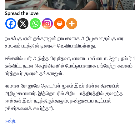
Spread the love
நடிகர் குமரன் தங்கராஜன் நாயகனாக அறிமுகமாகும் குமார
சம்பவம் படத்தின் டிரைலர் வெளியாகியுள்ளது.
உங்களில் யார் அடுத்த பிரபுதேவா, மானாட மயிலாடா, ஜோடி நம்பர் 1
உள்ளிட்ட நடன நிகழ்ச்சிகளில் போட்டியாளராக பங்கேற்று கவனம்
ஈர்த்தவர் குமரன் தங்கராஜன்.
ஈரமான ரோஜாவே தொடரின் மூலம் இவர் சின்ன திரையில்
அறிமுகமானார். இத்தொடரில் சிறிய பாத்திரத்தில் குறைந்த
நாள்கள் இவர் நடித்திருந்தாலும், தன்னுடைய நடிப்பால்
ரசிகர்களைக் கவர்ந்தார்.
நன்றி