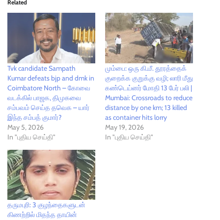
Related
Tvk candidate Sampath
மும்பை: ஒரு கி.மீ. தூரத்தைக்
Kumar defeats bjp and dmk in
குறைக்க குறுக்கு வழி; லாரி மீது
Coimbatore North – கோவை
கண்டெய்னர் மோதி 13 பேர் பலி |
வடக்கில் பாஜக, திமுகவை
Mumbai: Crossroads to reduce
சம்பவம் செய்த தவெக – யார்
distance by one km; 13 killed
இந்த சம்பத் குமார்?
as container hits lorry
May 5, 2026
May 19, 2026
In "புதிய செய்தி"
In "புதிய செய்தி"
தருமபுரி: 3 குழந்தைகளுடன்
கிணற்றில் மிதந்த தாயின்