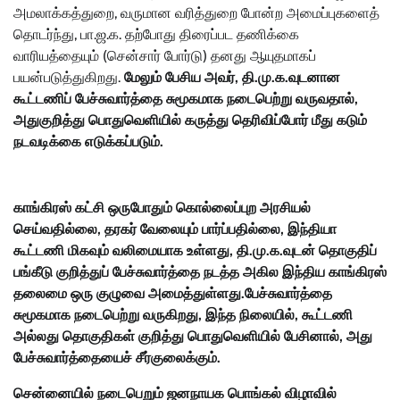
அமலாக்கத்துறை, வருமான வரித்துறை போன்ற அமைப்புகளைத்
தொடர்ந்து, பா.ஜ.க. தற்போது திரைப்பட தணிக்கை
வாரியத்தையும் (சென்சார் போர்டு) தனது ஆயுதமாகப்
பயன்படுத்துகிறது.
மேலும் பேசிய அவர், தி.மு.க.வுடனான
கூட்டணிப் பேச்சுவார்த்தை சுமூகமாக நடைபெற்று வருவதால்,
அதுகுறித்து பொதுவெளியில் கருத்து தெரிவிப்போர் மீது கடும்
நடவடிக்கை எடுக்கப்படும்.
காங்கிரஸ் கட்சி ஒருபோதும் கொல்லைப்புற அரசியல்
செய்வதில்லை, தரகர் வேலையும் பார்ப்பதில்லை, இந்தியா
கூட்டணி மிகவும் வலிமையாக உள்ளது, தி.மு.க.வுடன் தொகுதிப்
பங்கீடு குறித்துப் பேச்சுவார்த்தை நடத்த அகில இந்திய காங்கிரஸ்
தலைமை ஒரு குழுவை அமைத்துள்ளது.
பேச்சுவார்த்தை
சுமூகமாக நடைபெற்று வருகிறது, இந்த நிலையில், கூட்டணி
அல்லது தொகுதிகள் குறித்து பொதுவெளியில் பேசினால், அது
பேச்சுவார்த்தையைச் சீர்குலைக்கும்.
சென்னையில் நடைபெறும் ஜனநாயக பொங்கல் விழாவில்