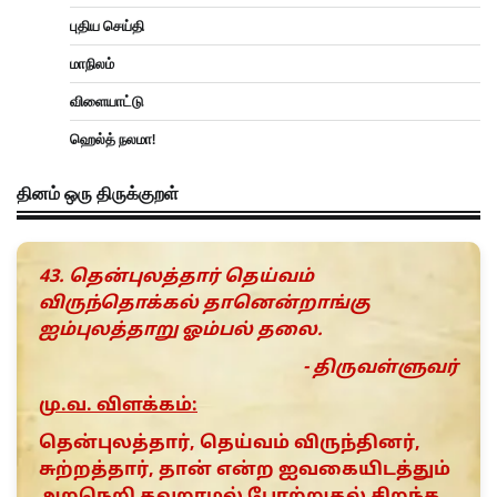
புதிய செய்தி
மாநிலம்
விளையாட்டு
ஹெல்த் நலமா!
தினம் ஒரு திருக்குறள்
43. தென்புலத்தார் தெய்வம்
விருந்தொக்கல் தானென்றாங்கு
ஐம்புலத்தாறு ஓம்பல் தலை.
- திருவள்ளுவர்
மு.வ. விளக்கம்:
தென்புலத்தார், தெய்வம் விருந்தினர்,
சுற்றத்தார், தான் என்ற ஐவகையிடத்தும்
அறநெறி தவறாமல் போற்றுதல் சிறந்த