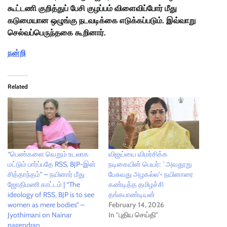
கூட்டணி குறித்துப் பேசி குழப்பம் விளைவிப்போர் மீது
கடுமையான ஒழுங்கு நடவடிக்கை எடுக்கப்படும். இவ்வாறு
செல்வப்பெருந்தகை கூறினார்.
நன்றி
Related
“பெண்களை வெறும் உடலாக
விஜய்யை விமர்சிக்க
மட்டும் பார்ப்பதே RSS, BJP-இன்
நடிகையின் பெயர்: `அவதூறு
சித்தாந்தம்” – நயினார் மீது
பேசுவது அழகல்ல'- நயினாரை
ஜோதிமணி காட்டம் | “The
கண்டித்த தமிழச்சி
ideology of RSS, BJP is to see
தங்கபாண்டியன்
women as mere bodies” –
February 14, 2026
Jyothimani on Nainar
In "புதிய செய்தி"
nagendran