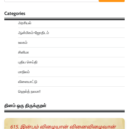
Categories
அரசியல்
ஆன்மிகம்-ஜோதிடம்
உலகம்
சினிமா
புதிய செய்தி
மாநிலம்
விளையாட்டு
ஹெல்த் நலமா!
தினம் ஒரு திருக்குறள்
615. இன்பம் விழையான் வினைவிழைவான்