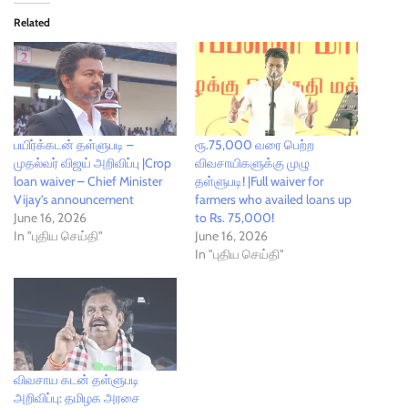
Related
பயிர்க்கடன் தள்ளுபடி –
ரூ.75,000 வரை பெற்ற
முதல்வர் விஜய் அறிவிப்பு |Crop
விவசாயிகளுக்கு முழு
loan waiver – Chief Minister
தள்ளுபடி! |Full waiver for
Vijay’s announcement
farmers who availed loans up
June 16, 2026
to Rs. 75,000!
In "புதிய செய்தி"
June 16, 2026
In "புதிய செய்தி"
விவசாய கடன் தள்ளுபடி
அறிவிப்பு: தமிழக அரசை