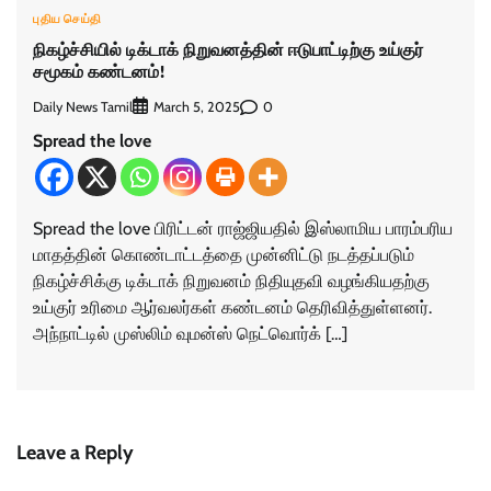
புதிய செய்தி
நிகழ்ச்சியில் டிக்டாக் நிறுவனத்தின் ஈடுபாட்டிற்கு உய்குர்
சமூகம் கண்டனம்!
Daily News Tamil
0
March 5, 2025
Spread the love
Spread the love பிரிட்டன் ராஜ்ஜியதில் இஸ்லாமிய பாரம்பரிய
மாதத்தின் கொண்டாட்டத்தை முன்னிட்டு நடத்தப்படும்
நிகழ்ச்சிக்கு டிக்டாக் நிறுவனம் நிதியுதவி வழங்கியதற்கு
உய்குர் உரிமை ஆர்வலர்கள் கண்டனம் தெரிவித்துள்ளனர்.
அந்நாட்டில் முஸ்லிம் வுமன்ஸ் நெட்வொர்க் […]
Leave a Reply