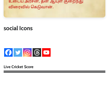
உடைய அரசன், தன் ஆயுள் குறைந்து
விரைவில் கெடுவான்.
social Icons
Live Cricket Score