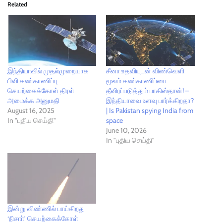
Related
இந்தியாவில் முதல்முறையாக
சீனா உதவியுடன் விண்வெளி
பிவி கண்காணிப்பு
மூலம் கண்காணிப்பை
செயற்கைக்கோள் திரள்
தீவிரப்படுத்தும் பாகிஸ்தான்! –
அமைக்க அனுமதி
இந்தியாவை உளவு பார்க்கிறதா?
August 16, 2025
| Is Pakistan spying India from
In "புதிய செய்தி"
space
June 10, 2026
In "புதிய செய்தி"
இன்று விண்ணில் பாய்கிறது
‘நிசாா்’ செயற்கைக்கோள்