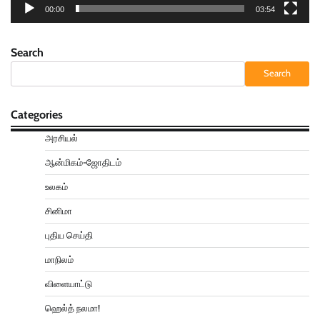
00:00
03:54
Search
Search
Categories
அரசியல்
ஆன்மிகம்-ஜோதிடம்
உலகம்
சினிமா
புதிய செய்தி
மாநிலம்
விளையாட்டு
ஹெல்த் நலமா!