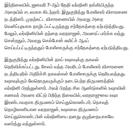
இந்நிலையில், ஜனவரி 7-ஆம் தேதி வர்ஷினி தங்கியிருந்த
அறையில் சடலமாக கிடந்தார். இதுகுறித்து போலீஸார் விசாரணை
நடத்தினர். முதற்கட்ட விசாரணையில் அவரது அறை
வெளிப்புறமாக தாழிடப்பட்டிருந்தது சந்தேகத்தை ஏற்படுத்தியது.
மேலும், வர்ஷினியின் தந்தை வரதராஜன், அவரைப் பார்க்க வந்து
சென்றதும், அவரது செல்போன் சுவிட்ச் ஆஃப்
செய்யப்பட்டிருந்ததும் போலீஸாருக்கு சந்தேகத்தை ஏற்படுத்தியது.
இதுகுறித்து வர்ஷினியின் தாய் உஷாவுக்கு தகவல்
தெரிவிக்கப்பட்டது. சேலம் வந்த அவரிடம் போலீஸார் விசாரணை
நடத்தியதில் அதிர்ச்சி தகவல்கள் போலீஸாருக்கு தெரியவந்தது.
உஷாவுக்கும் வேறொருவருக்கும் நடைபெற்ற திருமணத்தில்
வர்ஷினி பிறந்துள்ளார். அவர் பிறந்த சில ஆண்டுகளில் உஷாவின்
கணவர் அவரை விட்டு பிறிந்த நிலையில், வரதராஜுவை உஷா
இரண்டாவதாக திருமணம் செய்துகொண்டார். நெசவுத்
தொழிலாளியான வரதராஜன், உஷாவை திருமணம்
செய்துகொண்டபின் வர்ஷினியை தனது குழந்தையாகவே
வளர்த்து வந்துள்ளார்.