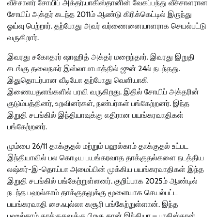
வீச்சாளர் சோயிப் அக்தர்.பாகிஸ்தானின் வேகப்பந்து வீச்சாளரான
சோயிப் அக்தர் கடந்த 2011ம் ஆண்டு கிரிக்கெட்டில் இருந்து
ஓய்வு பெற்றார். தற்போது அவர் வர்ணைனையாளராக செயல்பட்டு
வருகிறார்.
இவரது சகோதரர் ஷாஹித் அக்தர் மறைந்தார். இவரது இறுதி
சடங்கு தலைநகர் இஸ்லாமாபாத்தில் ஜுன் 24ல் நடந்தது.
இதுதொடர்பான வீடியோ தற்போது வெளியாகி
இணையதளங்களில் பரவி வருகிறது. இதில் சோயிப் அக்தரின்
குடும்பத்தினர், உறவினர்கள், நண்பர்கள் பங்கேற்றனர். இந்த
இறுதி சடங்கில் இந்தியாவுக்கு எதிரான பயங்கரவாதிகள்
பங்கேற்றனர்.
மும்பை 26/11 தாக்குதல் மற்றும் பஹல்காம் தாக்குதல் உட்பட
இந்தியாவில் பல கொடிய பயங்கரவாத தாக்குதல்களை நடத்திய
லஷ்கர்-இ-தொய்பா அமைப்பின் முக்கிய பயங்கரவாதிகள் இந்த
இறுதி சடங்கில் பங்கேற்றுள்ளனர். குறிப்பாக 2025ம் ஆண்டில்
நடந்த பஹல்காம் தாக்குதலுக்கு மூளையாக செயல்பட்ட
பயங்கரவாதி சைஃபுல்லா கசூரி பங்கேற்றுள்ளான். இந்த
பஹல்காம் தாக்குதலுக்கு பிறகு தான் இந்தியா – பாகிஸ்தான்