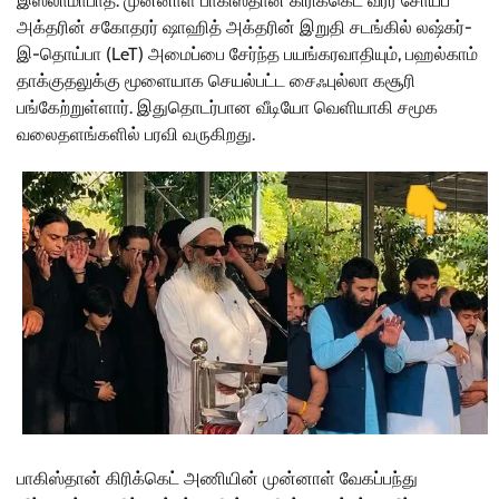
இஸ்லாமாபாத்: முன்னாள் பாகிஸ்தான் கிரிக்கெட் வீரர் சோயப்
அக்தரின் சகோதரர் ஷாஹித் அக்தரின் இறுதி சடங்கில் லஷ்கர்-
இ-தொய்பா (LeT) அமைப்பை சேர்ந்த பயங்கரவாதியும், பஹல்காம்
தாக்குதலுக்கு மூளையாக செயல்பட்ட சைஃபுல்லா கசூரி
பங்கேற்றுள்ளார். இதுதொடர்பான வீடியோ வெளியாகி சமூக
வலைதளங்களில் பரவி வருகிறது.
பாகிஸ்தான் கிரிக்கெட் அணியின் முன்னாள் வேகப்பந்து