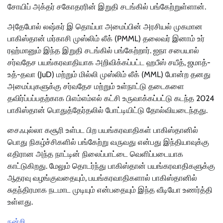
சோயிப் அக்தர் சகோதரரின் இறுதி சடங்கில் பங்கேற்றுள்ளான்.
அதேபோல் லஷ்கர் இ தொய்பா அமைப்பின் அரசியல் முகமான
பாகிஸ்தான் மர்காசி முஸ்லிம் லீக் (PMML) தலைவர் இனாம் உர்
ரஹ்மானும் இந்த இறுதி சடங்கில் பங்கேற்றார். ஐநா சபையால்
சர்வதேச பயங்கரவாதியாக அறிவிக்கப்பட்ட ஹபீஸ் சயீத், ஜமாத்-
உத்-தவா (JuD) மற்றும் மில்லி முஸ்லிம் லீக் (MML) போன்ற தனது
அமைப்புகளுக்கு சர்வதேச மற்றும் உள்நாட்டு தடைகளை
தவிர்ப்பப்பதற்காக பிஎம்எம்எல் கட்சி உருவாக்கப்பட்டு கடந்த 2024
பாகிஸ்தான் பொதுத்தேர்தலில் போட்டியிட்டு தோல்வியடைந்தது.
சைஃபுல்லா கசூரி உள்பட பிற பயங்கரவாதிகள் பாகிஸ்தானில்
பொது நிகழ்ச்சிகளில் பங்கேற்று வருவது என்பது இந்தியாவுக்கு
எதிரான அந்த நாட்டின் நிலைப்பாட்டை வெளிப்படையாக
காட்டுகிறது. மேலும் தொடர்ந்து பாகிஸ்தான் பயங்கரவாதிகளுக்கு
ஆதரவு வழங்குவதையும், பயங்கரவாதிகளால் பாகிஸ்தானில்
சுதந்திரமாக நடமாட முடியும் என்பதையும் இந்த வீடியோ உணர்த்தி
உள்ளது.
நன்றி