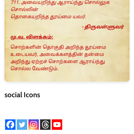
711. அவையறிந்து ஆராய்ந்து சொல்லுக
சொல்லின்
தொகையறிந்த தூய்மை யவர்.
- திருவள்ளுவர்
மு.வ. விளக்கம்:
சொற்களின் தொகுதி அறிந்த தூய்மை
உடையவர், அவைக்களத்தின் தன்மை
அறிந்து ஏற்றச் சொற்களை ஆராய்ந்து
சொல்ல வேண்டும்.
social Icons