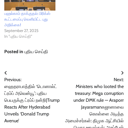
பஹல்காம் தாக்குதல்: பிரிக்ஸ்
கூட்டமைப்பு வெளியிட்ட புது
அறிக்கை!
September 27, 2025
In "புதிய செய்தி"
Posted in
புதிய செய்தி
Post
Previous:
Next:
navigation
ஹைதராபாத்தில் ‘டொனால்ட்
Ministers who looted the
ட்ரம்ப் அவென்யூ’: புதிய
treasury: Mega corruption
பெயருக்கு ட்ரம்ப் நன்றி|Trump
under DMK rule — Araporr
Reacts After Hyderabad
Jayaramanகஜானாவை
Unveils ‘Donald Trump
கொள்ளை அடித்த
Avenue’
அமைச்சர்கள்: திமுக ஆட்சியில்
மெகா ஊழல்கள்: அறப்போர்