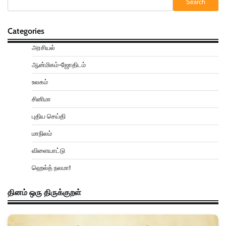
Search
Categories
அரசியல்
ஆன்மிகம்-ஜோதிடம்
உலகம்
சினிமா
புதிய செய்தி
மாநிலம்
விளையாட்டு
ஹெல்த் நலமா!
தினம் ஒரு திருக்குறள்