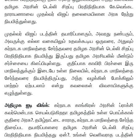
தமிழக அரசின் டெல்லி சிறப்பு பிரதிநிதியாக கே.வெங்கட
நாராயணாவை முதல்வர் விஜய் தலைமையிலான அரசு நேற்று
நியமித்துள்ளது.
முதல்வர் விஜய் படத்தின் தயாரிப்பாளரும், அவரது நண்பரும்,
அவருக்கு எல்லா வகையிலும் உதவக்கூடிய ஒருவரை, அதுவும்
கர்நாடக மாநிலத்தை சேர்ந்தவரை தமிழக அரசின் டெல்லி சிறப்பு
பிரதிநிதியாக நியமித்து இருப்பது தமிழக அரசியலில் மீண்டும்
சர்ச்சையை கிளப்பியுள்ளது. குறிப்பாக காவிரி பிரச்னை இரு
மாநிலத்துக்கும் இடையே உள்ள நிலையில், கர்நாடக மாநிலத்தை
சேர்ந்தவரை நியமித்திருப்பது, அந்த வழக்கின் போக்கிலும்
மாற்றம் ஏற்படலாம் என்று கவலைகள் விவசாயிகளுக்கு
எழுந்துள்ளது.
அதிமுக ஐடி விங்க்:
கர்நாடக காங்கிரஸ் அரசின் ப்ராக்சி
கவர்மென்டாக செயல்படுகிறதா தமிழகத்தில் உள்ள பொய்க்கால்
குதிரை அரசு?. தமிழ்நாட்டை சாராத, கர்நாடக மாநிலத்தை சேர்ந்த
திரைப்பட தயாரிப்பாளரை தமிழக அரசின் டெல்லி சிறப்பு
பிரதிநிதியாக நியமித்தது ஏன்?. உங்கள் வெளிவராத படத்தின்