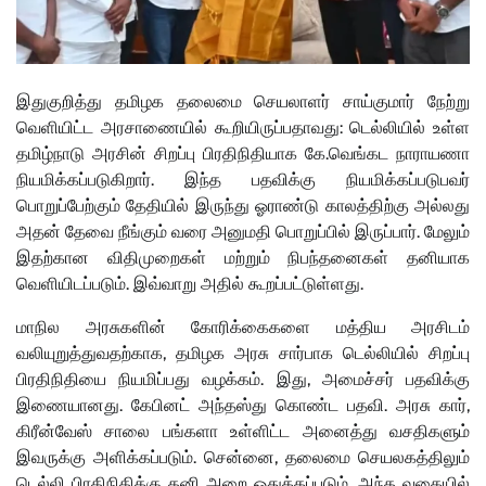
இதுகுறித்து தமிழக தலைமை செயலாளர் சாய்குமார் நேற்று
வெளியிட்ட அரசாணையில் கூறியிருப்பதாவது: டெல்லியில் உள்ள
தமிழ்நாடு அரசின் சிறப்பு பிரதிநிதியாக கே.வெங்கட நாராயணா
நியமிக்கப்படுகிறார். இந்த பதவிக்கு நியமிக்கப்படுபவர்
பொறுப்பேற்கும் தேதியில் இருந்து ஓராண்டு காலத்திற்கு அல்லது
அதன் தேவை நீங்கும் வரை அனுமதி பொறுப்பில் இருப்பார். மேலும்
இதற்கான விதிமுறைகள் மற்றும் நிபந்தனைகள் தனியாக
வெளியிடப்படும். இவ்வாறு அதில் கூறப்பட்டுள்ளது.
மாநில அரசுகளின் கோரிக்கைகளை மத்திய அரசிடம்
வலியுறுத்துவதற்காக, தமிழக அரசு சார்பாக டெல்லியில் சிறப்பு
பிரதிநிதியை நியமிப்பது வழக்கம். இது, அமைச்சர் பதவிக்கு
இணையானது. கேபினட் அந்தஸ்து கொண்ட பதவி. அரசு கார்,
கிரீன்வேஸ் சாலை பங்களா உள்ளிட்ட அனைத்து வசதிகளும்
இவருக்கு அளிக்கப்படும். சென்னை, தலைமை செயலகத்திலும்
டெல்லி பிரதிநிதிக்கு தனி அறை ஒதுக்கப்படும். அந்த வகையில்