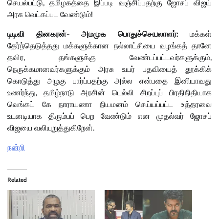
செயல்பட்டு, தமிழகத்தை இப்படி வஞ்சிப்பதற்கு ஜோசப் விஜய்
அரசு வெட்கப்பட வேண்டும்!
டிடிவி தினகரன்- அமமுக பொதுச்செயலாளர்:
மக்கள்
தேர்ந்தெடுத்தது மக்களுக்கான நல்லாட்சியை வழங்கத் தானே
தவிர, தங்களுக்கு வேண்டப்பட்டவர்களுக்கும்,
நெருக்கமானவர்களுக்கும் அரசு உயர் பதவியைத் தூக்கிக்
கொடுத்து அழகு பார்ப்பதற்கு அல்ல என்பதை இனியாவது
உணர்ந்து, தமிழ்நாடு அரசின் டெல்லி சிறப்புப் பிரதிநிதியாக
வெங்கட் கே நாராயணா நியமனம் செய்யப்பட்ட உத்தரவை
உடனடியாக திரும்பப் பெற வேண்டும் என முதல்வர் ஜோசப்
விஜயை வலியுறுத்துகிறேன்.
நன்றி
Related