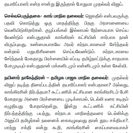
தயாரிப்பாளர் என்ற சான்று இருந்தால் போதுமா முதல்வர் விஜய்.
செல்வபெருந்தகை- காங் மாநில தலைவர்:
ஜெகதீஸ் என்பவருக்கு
பதவி கொடுத்து ஒரு மாதத்திற்கு பிறகு அரசாணையை
வெளியிடுகிறார்கள். குழப்பங்கள் இல்லாமல் நேர்மையாக செய்ய
வேண்டும் என்பதுதான் காங்கிரஸ் கட்சியின் சார்பாக நான்
விரும்புவது. உண்மையாகவே அவர் கர்நாடகாவைச் சேர்ந்தவர்
என்றால் மறுபரிசீலணை செய்யவேண்டும். கர்நாடகாவை
சேர்ந்தவர் மேகதாது பிரச்னையில் எப்படி தமிழ்நாட்டுக்கு சாதமாக
பேசமுடியும் என்பதுதான் மக்களிடமும் என்னிடமும் உள்ள கேள்வி.
நயினார் நாகேந்திரன் – தமிழக பாஜக மாநில தலைவர்:
முதல்வர்
விஜய் நடித்த திரைப்படத்தின் தயாரிப்பாளர் என்பதாலா? அல்லது,
காங்கிரசின் நிர்பந்தமா? கூட்டணிக் கட்சியான காங்கிரசிடம் பேசி
மேகதாது அணை பிரச்னையை முடிக்காமல், டெல்லி வரை கடிதம்
எழுதியது போதாதென்று, இன்று கூட்டணிக் கட்சியின்
நிர்பந்தத்திற்கு பயந்து, கர்நாடக மாநிலத்தவரை டெல்லிக்கு
அனுப்பி தமிழர்கள் நலனைக் கைகழுவுவது தான் தூய சக்தியா?.
மாற்று சக்தி என்று கூறி, காங்கிரசின் கைப்பாவையாகச்