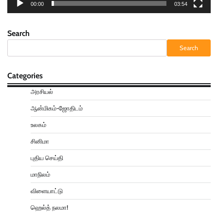
00:00
03:54
Search
Search
Categories
அரசியல்
ஆன்மிகம்-ஜோதிடம்
உலகம்
சினிமா
புதிய செய்தி
மாநிலம்
விளையாட்டு
ஹெல்த் நலமா!