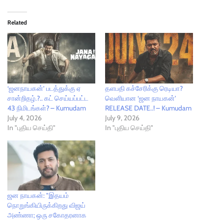
Related
‘ஜனநாயகன்’ படத்துக்கு ஏ
தளபதி கச்சேரிக்கு ரெடியா?
சான்றிதழ்.?.. கட் செய்யப்பட்ட
வெளியான ‘ஜன நாயகன்’
43 நிமிடங்கள்? – Kumudam
RELEASE DATE..! – Kumudam
July 4, 2026
July 9, 2026
In "புதிய செய்தி"
In "புதிய செய்தி"
ஜன நாயகன்: "இதயம்
நொறுங்கியிருக்கிறது விஜய்
அண்ணா; ஒரு சகோதரனாக