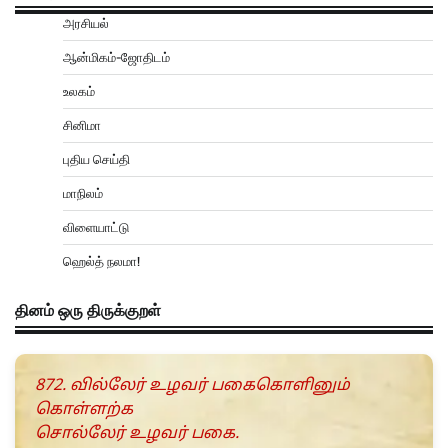
அரசியல்
ஆன்மிகம்-ஜோதிடம்
உலகம்
சினிமா
புதிய செய்தி
மாநிலம்
விளையாட்டு
ஹெல்த் நலமா!
தினம் ஒரு திருக்குறள்
872. வில்லேர் உழவர் பகைகொளினும்
கொள்ளற்க
சொல்லேர் உழவர் பகை.