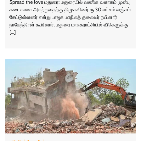
Spread the love மதுரை: மதுரை​யில் வணிக வளாகம் முன்பு
கடைகளை அகற்​று​வதற்கு திமுக​வினர் ரூ.30 லட்​சம் லஞ்​சம்
கேட்​டுள்​ளனர் என்று பாஜக மாநிலத் தலை​வர் நயி​னார்
நாகேந்​திரன் கூறி​னார். மதுரை மாநக​ராட்​சி​யில் வீடு​களுக்கு
[…]