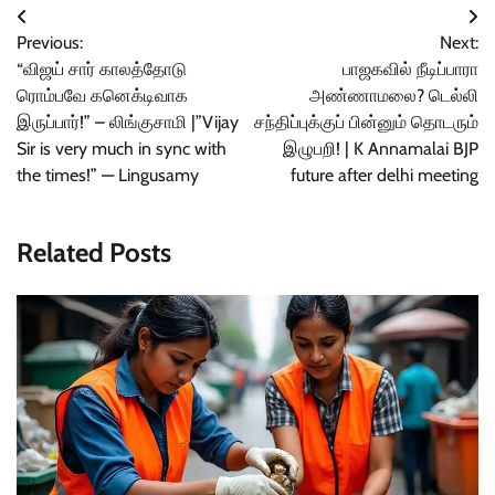
Post
Previous:
Next:
navigation
“விஜய் சார் காலத்தோடு
பாஜகவில் நீடிப்பாரா
ரொம்பவே கனெக்டிவாக
அண்ணாமலை? டெல்லி
இருப்பார்!” – லிங்குசாமி |”Vijay
சந்திப்புக்குப் பின்னும் தொடரும்
Sir is very much in sync with
இழுபறி! | K Annamalai BJP
the times!” — Lingusamy
future after delhi meeting
Related Posts