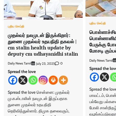
புதிய செய்தி
புதிய செய்தி
பொள்ளாச்சியி
முதல்வர் நலமுடன் இருக்கிறார்:
பொன்னானியில
துணை முதல்வர் உதயநிதி தகவல் |
பேருக்கு போல
cm stalin health update by
மோசடி கும்பல
deputy cm udhayanidhi stalin
Daily News Tamil
Daily News Tamil
0
July 23, 2025
Spread the lov
Spread the love
Spread the love
Spread the love சென்னை: முதல்வர்
மாவட்டம், பொன்
மு.க.ஸ்டாலின் நலமுடன் இருப்பதாக
பல்வேறு பல்கல
துணை முதல்வர் உதயநிதி
போலி சான்றிதழ்
தெரிவித்துள்ளார். திமுக தலைவரும்,
வழங்கப்படுவதாக