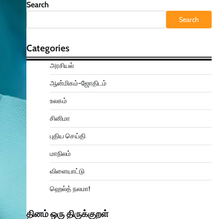
Search
Search
Categories
அரசியல்
ஆன்மிகம்-ஜோதிடம்
உலகம்
சினிமா
புதிய செய்தி
மாநிலம்
விளையாட்டு
ஹெல்த் நலமா!
தினம் ஒரு திருக்குறள்