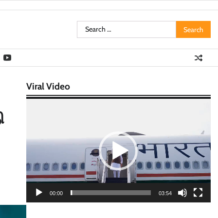
Search
for:
Viral Video
Video
ி
Player
00:00
03:54