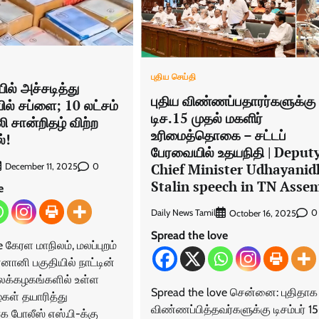
புதிய செய்தி
ல் அச்சடித்து
புதிய விண்ணப்பதாரர்களுக்கு
் சப்ளை; 10 லட்சம்
டிச.15 முதல் மகளிர்
ி சான்றிதழ் விற்ற
உரிமைத்தொகை – சட்டப்
்!
பேரவையில் உதயநிதி | Deput
Chief Minister Udhayanid
0
December 11, 2025
Stalin speech in TN Asse
e
Daily News Tamil
0
October 16, 2025
Spread the love
 கேரள மாநிலம், மலப்புறம்
னானி பகுதியில் நாட்டின்
ைக்கழகங்களில் உள்ள
Spread the love சென்னை: புதிதாக
கள் தயாரித்து
விண்ணப்பித்தவர்களுக்கு டிசம்பர் 15
 போலீஸ் எஸ்.பி-க்கு