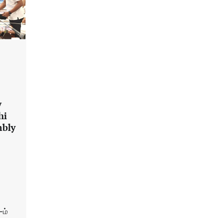
y
hi
mbly
-ம்