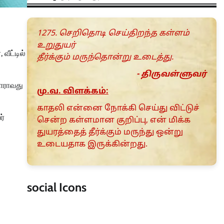
1275. செறிதொடி செய்திறந்த கள்ளம்
உறுதுயர்
வீட்டில்
தீர்க்கும் மருந்தொன்று உடைத்து.
- திருவள்ளுவர்
யாராவது
மு.வ. விளக்கம்:
காதலி என்னை நோக்கி செய்து விட்டுச்
ர்
சென்ற கள்ளமான குறிப்பு, என் மிக்க
துயரத்தைத் தீர்க்கும் மருந்து ஒன்று
உடையதாக இருக்கின்றது.
social Icons