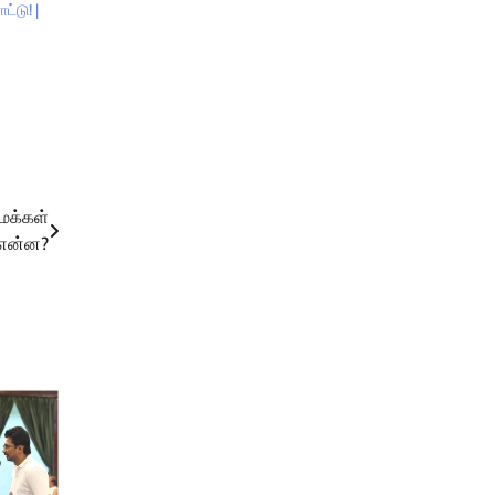
ட்டு! |
 மக்கள்
 என்ன?