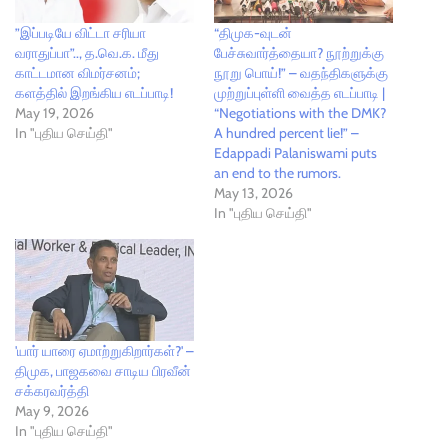
”இப்படியே விட்டா சரியா
“திமுக-வுடன்
வராதுப்பா”.., த.வெ.க. மீது
பேச்சுவார்த்தையா? நூற்றுக்கு
காட்டமான விமர்சனம்;
நூறு பொய்!” – வதந்திகளுக்கு
களத்தில் இறங்கிய எடப்பாடி!
முற்றுப்புள்ளி வைத்த எடப்பாடி |
May 19, 2026
“Negotiations with the DMK?
In "புதிய செய்தி"
A hundred percent lie!” –
Edappadi Palaniswami puts
an end to the rumors.
May 13, 2026
In "புதிய செய்தி"
'யார் யாரை ஏமாற்றுகிறார்கள்?' –
திமுக, பாஜகவை சாடிய பிரவீன்
சக்கரவர்த்தி
May 9, 2026
In "புதிய செய்தி"