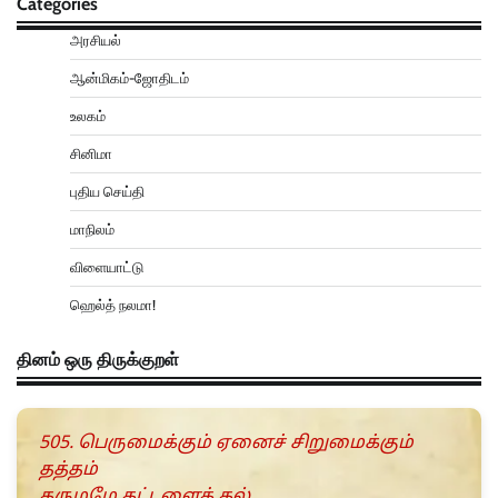
Categories
அரசியல்
ஆன்மிகம்-ஜோதிடம்
உலகம்
சினிமா
புதிய செய்தி
மாநிலம்
விளையாட்டு
ஹெல்த் நலமா!
தினம் ஒரு திருக்குறள்
505. பெருமைக்கும் ஏனைச் சிறுமைக்கும்
தத்தம்
கருமமே கட்டளைக் கல்.