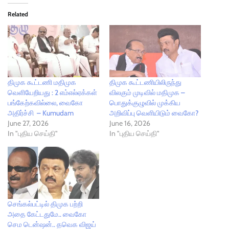
Related
திமுக கூட்டணி மதிமுக
திமுக கூட்டணியிலிருந்து
வெளியேறியது : 2 எம்எல்ஏக்கள்
விலகும் முடிவில் மதிமுக –
பங்கேற்கவில்லை, வைகோ
பொதுக்குழுவில் முக்கிய
அதிர்ச்சி – Kumudam
அறிவிப்பு வெளியிடும் வைகோ?
June 27, 2026
June 16, 2026
In "புதிய செய்தி"
In "புதிய செய்தி"
செங்கல்பட்டில் திமுக பற்றி
அதை கேட்டதுமே.. வைகோ
செம டென்ஷன்.. தவெக விஜய்