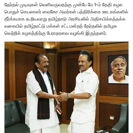
தேர்தல் முடிவுகள் வெளிவருவதற்கு முன்பே மே 1-ம் தேதி கழக
பொதுச் செயலாளர் வைகோ அவர்கள் பத்திரிக்கை ஊடகங்களில்
தீர்க்கமாக கூறியவாறு தமிழ்நாடு அரசியலில் அதிசயிக்கத்தக்க
வகையில் தமிழ்நாட்டு மக்கள் சட்டமன்றத் தேர்தலில் தமிழக
வெற்றிக் கழகத்திற்கு பேராதரவை வழங்கி இருந்தனர்.