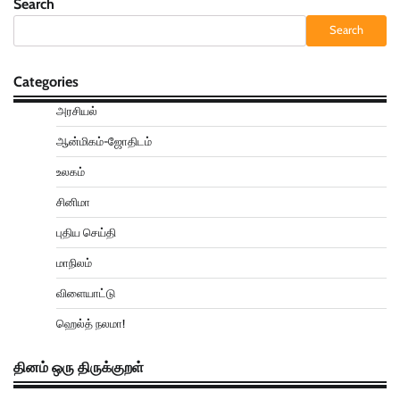
Search
Search
Categories
அரசியல்
ஆன்மிகம்-ஜோதிடம்
உலகம்
சினிமா
புதிய செய்தி
மாநிலம்
விளையாட்டு
ஹெல்த் நலமா!
தினம் ஒரு திருக்குறள்