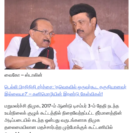
வைகோ – ஸ்டாலின்
டெல்லி பிரதிநிதி சர்ச்சை: ‘தவெகவில் ஒருவர்கூட தகுதியானவர்
இல்லையா?’ – கனிமொழியின் இரண்டு கேள்விகள்!
மறுமலர்ச்சி திமுக, 2017-ம் ஆண்டு டிசம்பர் 3-ம் தேதி நடந்த
உயர்நிலைக் குழுக் கூட்டத்தில் நிறைவேற்றப்பட்ட தீர்மானத்தின்
அடிப்படையில் கடந்த ஒன்பது வருடங்களாக திமுக
தலைமையிலான மதச்சார்பற்ற முற்போக்குக் கூட்டணியில்