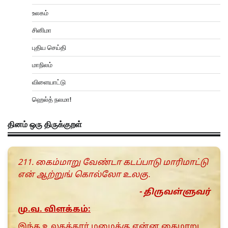
உலகம்
சினிமா
புதிய செய்தி
மாநிலம்
விளையாட்டு
ஹெல்த் நலமா!
தினம் ஒரு திருக்குறள்
211. கைம்மாறு வேண்டா கடப்பாடு மாரிமாட்டு
என் ஆற்றுங் கொல்லோ உலகு.
- திருவள்ளுவர்
மு.வ. விளக்கம்:
இந்த உலகத்தார் மழைக்கு என்ன கைமாறு