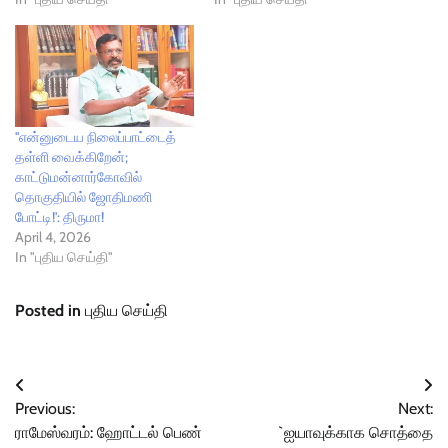
''என்னுடைய நிலைப்பாட்டைத்
தள்ளி வைக்கிறேன்;
காட்டுமன்னார்கோவில்
தொகுதியில் ஜோதிமணி
போட்டி!': திருமா!
April 4, 2026
In "புதிய செய்தி"
Posted in
புதிய செய்தி
Post
Previous:
Next:
navigation
ராமேஸ்வரம்: ஹோட்டல் பெண்
`ஐயாவுக்காக சொத்தை