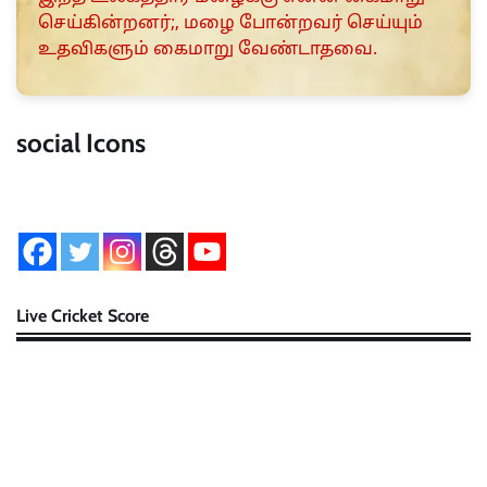
செய்கின்றனர்;, மழை போன்றவர் செய்யும்
உதவிகளும் கைமாறு வேண்டாதவை.
social Icons
Live Cricket Score