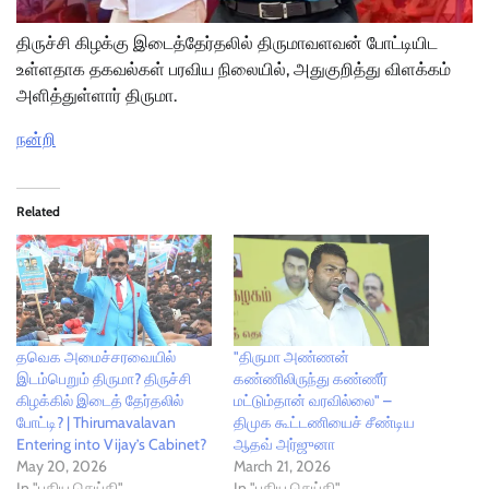
திருச்சி கிழக்கு இடைத்தேர்தலில் திருமாவளவன் போட்டியிட
உள்ளதாக தகவல்கள் பரவிய நிலையில், அதுகுறித்து விளக்கம்
அளித்துள்ளார் திருமா.
நன்றி
Related
தவெக அமைச்சரவையில்
"திருமா அண்ணன்
இடம்பெறும் திருமா? திருச்சி
கண்ணிலிருந்து கண்ணீர்
கிழக்கில் இடைத் தேர்தலில்
மட்டும்தான் வரவில்லை" –
போட்டி? | Thirumavalavan
திமுக கூட்டணியைச் சீண்டிய
Entering into Vijay’s Cabinet?
ஆதவ் அர்ஜுனா
May 20, 2026
March 21, 2026
In "புதிய செய்தி"
In "புதிய செய்தி"