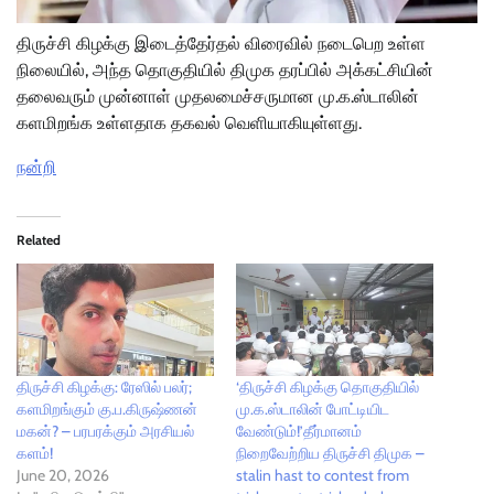
திருச்சி கிழக்கு இடைத்தேர்தல் விரைவில் நடைபெற உள்ள
நிலையில், அந்த தொகுதியில் திமுக தரப்பில் அக்கட்சியின்
தலைவரும் முன்னாள் முதலமைச்சருமான மு.க.ஸ்டாலின்
களமிறங்க உள்ளதாக தகவல் வெளியாகியுள்ளது.
நன்றி
Related
திருச்சி கிழக்கு: ரேஸில் பலர்;
‘திருச்சி கிழக்கு தொகுதியில்
களமிறங்கும் கு.ப.கிருஷ்ணன்
மு.க.ஸ்டாலின் போட்டியிட
மகன்? – பரபரக்கும் அரசியல்
வேண்டும்!’தீர்மானம்
களம்!
நிறைவேற்றிய திருச்சி திமுக –
June 20, 2026
stalin hast to contest from