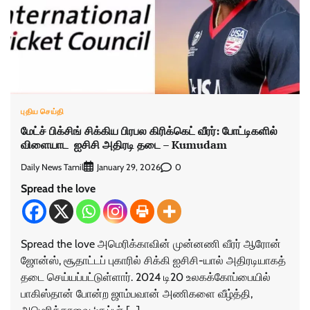
புதிய செய்தி
மேட்ச் பிக்சிங் சிக்கிய பிரபல கிரிக்கெட் வீரர்: போட்டிகளில்
விளையாட ஐசிசி அதிரடி தடை – Kumudam
Daily News Tamil
0
January 29, 2026
Spread the love
Spread the love அமெரிக்காவின் முன்னணி வீரர் ஆரோன்
ஜோன்ஸ், சூதாட்டப் புகாரில் சிக்கி ஐசிசி-யால் அதிரடியாகத்
தடை செய்யப்பட்டுள்ளார். 2024 டி20 உலகக்கோப்பையில்
பாகிஸ்தான் போன்ற ஜாம்பவான் அணிகளை வீழ்த்தி,