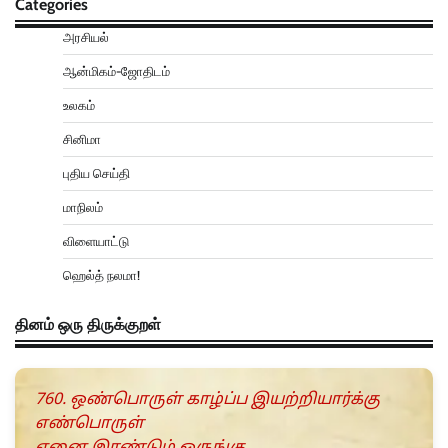
Categories
அரசியல்
ஆன்மிகம்-ஜோதிடம்
உலகம்
சினிமா
புதிய செய்தி
மாநிலம்
விளையாட்டு
ஹெல்த் நலமா!
தினம் ஒரு திருக்குறள்
760. ஒண்பொருள் காழ்ப்ப இயற்றியார்க்கு
எண்பொருள்
ஏனை இரண்டும் ஒருங்கு.