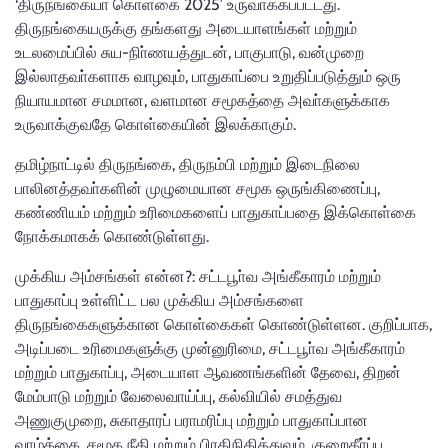
‘திருநங்கையா் கொள்கை 2025’ உருவாக்கப்பட்டது.
திருநங்கையருக்கு தங்களது அடையாளங்கள் மற்றும்
உடலமைப்பில் சுய-நிா்ணயத்துடன், பாகுபாடு, வன்முறை
இல்லாதவா்களாக வாழவும், பாதுகாப்பை உறுதிப்படுத்தும் ஒரு
நியாயமான சமமான, வளமான சமூகத்தை அவா்களுக்காக
உருவாக்குவதே கொள்கையின் இலக்காகும்.
தமிழ்நாட்டில் திருநங்கை, திருநம்பி மற்றும் இடைநிலை
பாலினத்தவா்களின் முழுமையான சமூக ஒருங்கிணைப்பு,
கண்ணியம் மற்றும் உரிமைகளைப் பாதுகாப்பதை இக்கொள்கை
நோக்கமாகக் கொண்டுள்ளது.
முக்கிய அம்சங்கள் என்ன?: சட்டபூா்வ அங்கீகாரம் மற்றும்
பாதுகாப்பு உள்ளிட்ட பல முக்கிய அம்சங்களை
திருநங்கைகளுக்கான கொள்கைகள் கொண்டுள்ளன. குறிப்பாக,
அடிப்படை உரிமைகளுக்கு முன்னுரிமை, சட்டபூா்வ அங்கீகாரம்
மற்றும் பாதுகாப்பு, அடையாள ஆவணங்களின் தேவை, திறன்
மேம்பாடு மற்றும் வேலைவாய்ப்பு, கல்வியில் சமத்துவ
அணுகுமுறை, சுகாதாரப் பராமரிப்பு மற்றும் பாதுகாப்பான
வாழ்க்கை, சமூக நீதி மற்றும் பிரதிநிதித்துவம், குறைதீா்ப்பு