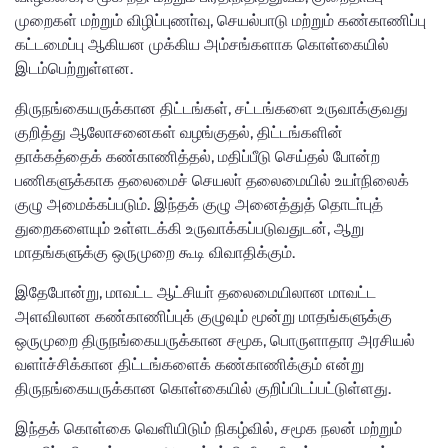
முறைகள் மற்றும் விழிப்புணா்வு, செயல்பாடு மற்றும் கண்காணிப்பு
கட்டமைப்பு ஆகியன முக்கிய அம்சங்களாக கொள்கையில்
இடம்பெற்றுள்ளன.
திருநங்கையருக்கான திட்டங்கள், சட்டங்களை உருவாக்குவது
குறித்து ஆலோசனைகள் வழங்குதல், திட்டங்களின்
தாக்கத்தைக் கண்காணித்தல், மதிப்பீடு செய்தல் போன்ற
பணிகளுக்காக தலைமைச் செயலா் தலைமையில் உயா்நிலைக்
குழு அமைக்கப்படும். இந்தக் குழு அனைத்துத் தொடா்புத்
துறைகளையும் உள்ளடக்கி உருவாக்கப்படுவதுடன், ஆறு
மாதங்களுக்கு ஒருமுறை கூடி விவாதிக்கும்.
இதேபோன்று, மாவட்ட ஆட்சியா் தலைமையிலான மாவட்ட
அளவிலான கண்காணிப்புக் குழுவும் மூன்று மாதங்களுக்கு
ஒருமுறை திருநங்கையருக்கான சமூக, பொருளாதார அரசியல்
வளா்ச்சிக்கான திட்டங்களைக் கண்காணிக்கும் என்று
திருநங்கையருக்கான கொள்கையில் குறிப்பிடப்பட்டுள்ளது.
இந்தக் கொள்கை வெளியிடும் நிகழ்வில், சமூக நலன் மற்றும்