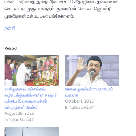
மகளிா் உரிமைத் துறை அமைச்சா் பி.கீதாஜீவன், தலைமைச்
செயலா் நா.முருகானந்தம், துறையின் செயலா் ஜெயஸ்ரீ
முரளிதரன் உள்பட பலா் பங்கேற்றனா்.
நன்றி
Related
அதிமுகவை ஆா்எஸ்எஸ்
நாளை முதல்வா் ராமநாதபுரம்
வழிநடத்துவதில் என்ன தவறு?
வருகை
மத்திய இணையமைச்சா்
October 1, 2025
எல்.முருகன் கேள்வி
In "புதிய செய்தி"
August 28, 2025
In "புதிய செய்தி"