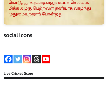
கொடுத்து உதவாதவனுடையச் செல்வம்,
மிக்க அழகு பெற்றவள் தனியாக வாழ்ந்து
முதுமையுற்றாற் போன்றது.
social Icons
Live Cricket Score