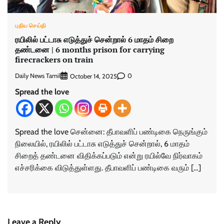
புதிய செய்தி
ரயிலில் பட்டாசு எடுத்துச் சென்றால் 6 மாதம் சிறை
தண்டனை | 6 months prison for carrying
firecrackers on train
Daily News Tamil
0
October 14, 2025
Spread the love
Spread the love சென்னை: தீ​பாவளிப் பண்​டிகை நெருங்​கும்
நிலை​யில், ரயி​லில் பட்​டாசு எடுத்​துச் சென்​றால், 6 மாதம்
சிறைத் தண்​டனை விதிக்​கப்​படும் என்று ரயில்வே நிர்​வாகம்
எச்​சரிக்கை விடுத்​துள்​ளது. தீபாவளிப் பண்​டிகை வரும் […]
Leave a Reply