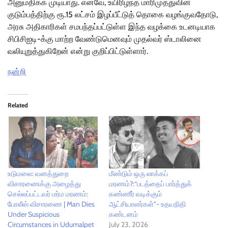
அனுமதிக்க முடியாது. எனவே, உயிரிழந்த மாரிமுத்துவின்
குடும்பத்திற்கு ரூ.15 லட்சம் இழப்பீட்டுத் தொகை வழங்குவதோடு,
அரசு அதிகாரிகள் சமபந்தப்பட்டுள்ள இந்த வழக்கை உடனடியாக
சிபிசிஐடி-க்கு மாற்ற வேண்டுமெனவும் முதல்வர் ஸ்டாலினை
வலியுறுத்துகிறேன் என்று குறிப்பிட்டுள்ளார்.
நன்றி
Related
உடுமலை: வனத்துறை
மீண்டும் ஒரு லாக்கப்
விசாரணைக்கு அழைத்து
மரணம்?:“படத்தைப் பார்த்துக்
செல்லப்பட்டவர் மர்ம மரணம்:
கண்ணீர் வடிக்கும்
போலீஸ் விசாரணை | Man Dies
ஆட்சியாளர்கள்"- உதயநிதி
Under Suspicious
கண்டனம்
Circumstances in Udumalpet
July 23, 2026