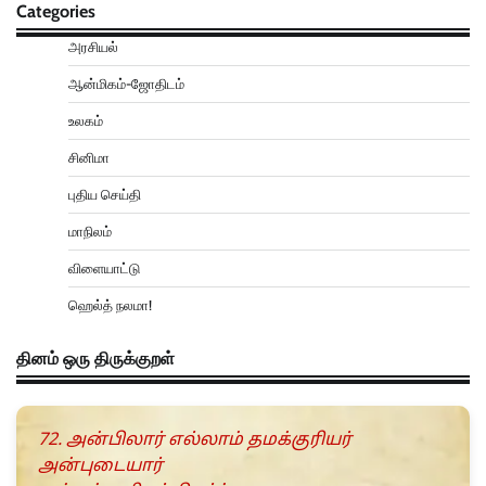
Categories
அரசியல்
ஆன்மிகம்-ஜோதிடம்
உலகம்
சினிமா
புதிய செய்தி
மாநிலம்
விளையாட்டு
ஹெல்த் நலமா!
தினம் ஒரு திருக்குறள்
72. அன்பிலார் எல்லாம் தமக்குரியர்
அன்புடையார்