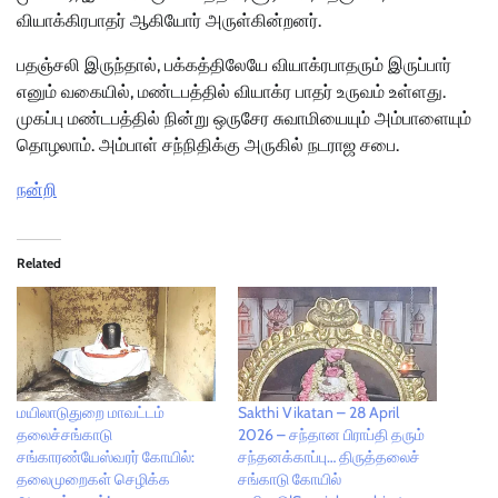
வியாக்கிரபாதர் ஆகியோர் அருள்கின்றனர்.
பதஞ்சலி இருந்தால், பக்கத்திலேயே வியாக்ரபாதரும் இருப்பார்
எனும் வகையில், மண்டபத்தில் வியாக்ர பாதர் உருவம் உள்ளது.
முகப்பு மண்டபத்தில் நின்று ஒருசேர சுவாமியையும் அம்பாளையும்
தொழலாம். அம்பாள் சந்நிதிக்கு அருகில் நடராஜ சபை.
நன்றி
Related
மயிலாடுதுறை மாவட்டம்
Sakthi Vikatan – 28 April
தலைச்சங்காடு
2026 – சந்தான பிராப்தி தரும்
சங்காரண்யேஸ்வரர் கோயில்:
சந்தனக்காப்பு… திருத்தலைச்
தலைமுறைகள் செழிக்க
சங்காடு கோயில்