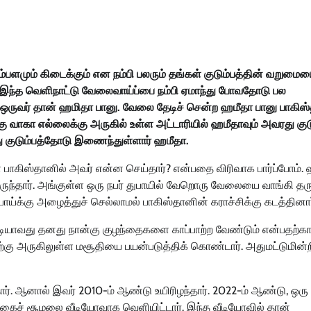
்பளமும் கிடைக்கும் என நம்பி பலரும் தங்கள் குடும்பத்தின் வறுமை
ோ இந்த வெளிநாட்டு வேலைவாய்ப்பை நம்பி ஏமாந்து போவதோடு பல
ருவர் தான் ஹமிதா பானு. வேலை தேடிச் சென்ற ஹமீதா பானு பாகிஸ்
றகு வாகா எல்லைக்கு அருகில் உள்ள அட்டாரியில் ஹமீதாவும் அவரது குட
து குடும்பத்தோடு இணைந்துள்ளார் ஹமீதா.
் பாகிஸ்தானில் அவர் என்ன செய்தார்? என்பதை விரிவாக பார்ப்போம்.
ிருந்தார். அங்குள்ள ஒரு நபர் துபாயில் வேறொரு வேலையை வாங்கி த
ய்க்கு அழைத்துச் செல்லாமல் பாகிஸ்தானின் கராச்சிக்கு கடத்தினார
படியாவது தனது நான்கு குழந்தைகளை காப்பாற்ற வேண்டும் என்பதற்க
கு அருகிலுள்ள மசூதியை பயன்படுத்திக் கொண்டார். அதுமட்டுமின்ற
. ஆனால் இவர் 2010-ம் ஆண்டு உயிரிழந்தார். 2022-ம் ஆண்டு, ஒரு ய
ைச் சூழலை வீடியோவாக வெளியிட்டார். இந்த வீடியோவில் தான்