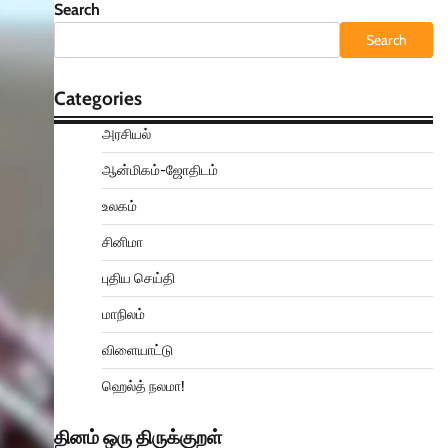
Search
Search
Categories
அரசியல்
ஆன்மிகம்-ஜோதிடம்
உலகம்
சினிமா
புதிய செய்தி
மாநிலம்
விளையாட்டு
ஹெல்த் நலமா!
தினம் ஒரு திருக்குறள்