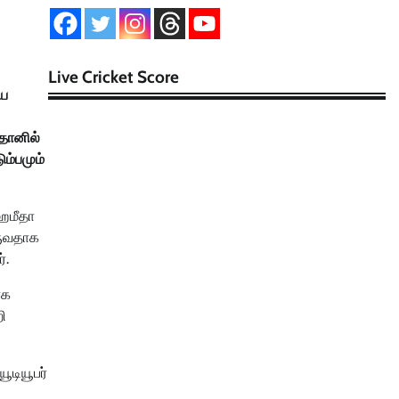
Live Cricket Score
யை
தானில்
ும்பமும்
 ஹமீதா
ருவதாக
்.
ாக
ி
ூடியூபர்