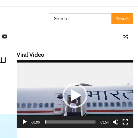
Search
for:
Viral Video
ிய
Video
Player
00:00
03:54