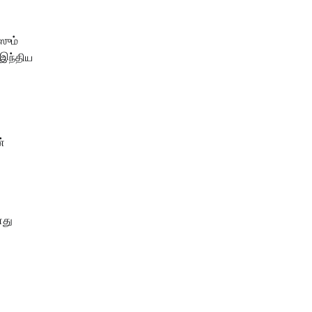
ஸும்
 இந்திய
ன்
னது