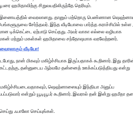
பரை ஹமிதாவிற்கு சிறுவயதிலிருந்தே தெரியும்.
 வீடியோ இணையத்தில் வைரலானது. தானும் மற்றொரு பெண்ணான ஷெஹ்னா
ெங்களூருவை சேர்ந்தவர். இந்த வீடியோவை பார்த்த கராச்சியில் உள்ள
விமான டிக்கெட்டை ஏற்பாடு செய்தது. அவர் வாகா எல்லை வழியாக
கள், மகன் மற்றும் மகள்கள் ஹமிதாவை சந்தோஷமாக வரவேற்றனர்.
. வைரலாகும் வீடியோ!
்டபோது, ​​நான் மிகவும் மகிழ்ச்சியாக இருப்பதாகக் கூறினார். இது தாரி
ு கேட்டதற்கு, தன்னுடைய ஆர்வமே தன்னைத் ஊக்கப்படுத்தியது என்று
் மகிழ்ச்சியடைவதாகவும், ஷெஹ்னாஸையும் இந்தியா அனுப்ப
ப்பப்படுவார் என்றும் யூடியூபர் கூறினார். இவரால் தன் இன்று ஹமீதா த
செய்து ஃபாலோ செய்யுங்கள்.