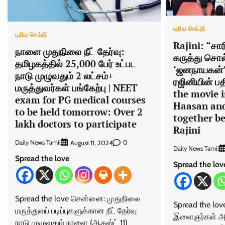
புதிய செய்தி
புதிய செய்தி
Rajini: “சார
நாளை முதுநிலை நீட் தேர்வு:
கருத்து சொல
தமிழகத்தில் 25,000 பேர் உட்பட
‘ஜனநாயகன்’ 
நாடு முழுவதும் 2 லட்சம்+
ரஜினியின் பத
மருத்துவர்கள் பங்கேற்பு | NEET
the movie 
exam for PG medical courses
Haasan and
to be held tomorrow: Over 2
together b
lakh doctors to participate
Rajini
Daily News Tamil
0
August 11, 2024
Daily News Tamil
Spread the love
Spread the lov
Spread the love சென்னை: முதுநிலை
Spread the lo
மருத்துவப் படிப்புகளுக்கான நீட் தேர்வு
இளைஞர்கள் 
நாடு முழுவதும் நாளை (ஆகஸ்ட் 11)