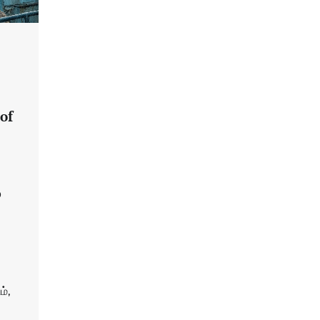
 of
0
்,