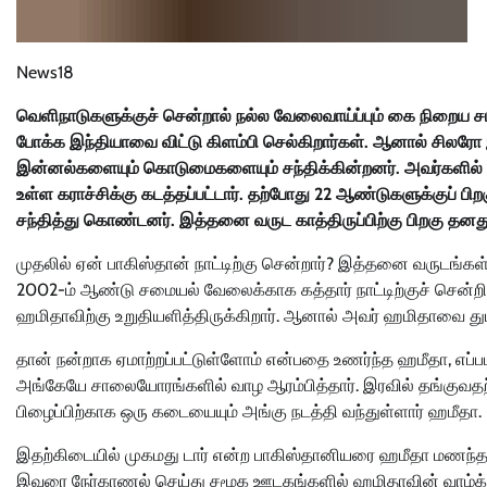
News18
வெளிநாடுகளுக்குச் சென்றால் நல்ல வேலைவாய்ப்பும் கை நிறைய சம
போக்க இந்தியாவை விட்டு கிளம்பி செல்கிறார்கள். ஆனால் சிலர
இன்னல்களையும் கொடுமைகளையும் சந்திக்கின்றனர். அவர்களில் ஒ
உள்ள கராச்சிக்கு கடத்தப்பட்டார். தற்போது 22 ஆண்டுகளுக்குப் பி
சந்தித்து கொண்டனர். இத்தனை வருட காத்திருப்பிற்கு பிறகு தன
முதலில் ஏன் பாகிஸ்தான் நாட்டிற்கு சென்றார்? இத்தனை வருடங்கள
2002-ம் ஆண்டு சமையல் வேலைக்காக கத்தார் நாட்டிற்குச் சென்ற
ஹமிதாவிற்கு உறுதியளித்திருக்கிறார். ஆனால் அவர் ஹமிதாவை துபா
தான் நன்றாக ஏமாற்றப்பட்டுள்ளோம் என்பதை உணர்ந்த ஹமீதா, எப்
அங்கேயே சாலையோரங்களில் வாழ ஆரம்பித்தார். இரவில் தங்குவதற்
பிழைப்பிற்காக ஒரு கடையையும் அங்கு நடத்தி வந்துள்ளார் ஹமீதா.
இதற்கிடையில் முகமது டார் என்ற பாகிஸ்தானியரை ஹமீதா மணந்தார்
இவரை நேர்காணல் செய்து சமூக ஊடகங்களில் ஹமிதாவின் வாழ்க்க