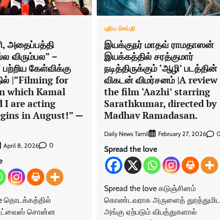
புதிய செய்தி
ி, அதைப்பத்தி
இயக்குநர் மாதவ் ராமதாஸன்
்ல விரும்பல” –
இயக்கத்தில் சரத்குமார்
பற்றிய கேள்விக்கு
நடித்திருக்கும் ‘ஆழி’ படத்தின்
ில் |”Filming for
விகடன் விமர்சனம் |A review
in which Kamal
the film ‘Aazhi’ starring
 I are acting
Sarathkumar, directed by
egins in August!” —
Madhav Ramadasan.
Daily News Tamil
February 27, 2026
0
April 8, 2026
Spread the love
e
Spread the love கடுஞ்சினம்
ve தொடக்கத்தில்
கொண்டவராக அருளைத் துரத்துமிடம
அட்வைஸ் சொன்ன
அங்கு ஏற்படும் விபத்துகளால்