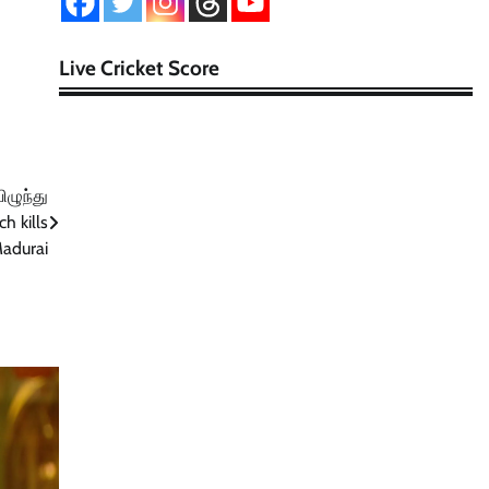
Live Cricket Score
ிழுந்து
ch kills
Madurai