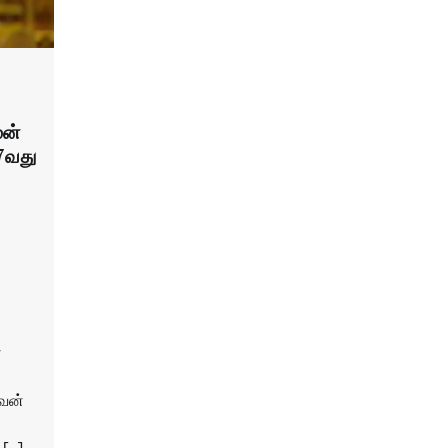
மன்
7வது
்
அவன்