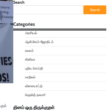
Search
Search
Categories
அரசியல்
ஆன்மிகம்-ஜோதிடம்
உலகம்
சினிமா
புதிய செய்தி
மாநிலம்
விளையாட்டு
ஹெல்த் நலமா!
குல்
தினம் ஒரு திருக்குறள்