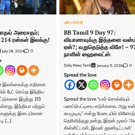
புதிய செய்தி
 யாதவ் அரைசதம்;
BB Tamil 9 Day 97:
214 ரன்கள் இலக்கு!
வியானாவுக்கு இத்தனை வன்
ஏன்?; வறுதெடுத்த விசே! – 9
0
July 28, 2024
நாளின் ஹைலைட்ஸ்
e
Daily News Tamil
0
January 11, 2026
Spread the love
ve இலங்கைக்கு எதிரான
லில் பேட் செய்த இந்திய
ட்டுகளை இழந்து 213
Spread the love “யார் சொல்லியும்
ள்ளது. இந்தியா மற்றும்
பணப்பெட்டியை எடுக்கலை. அது என
களுக்கு இடையிலான
சுயமுடிவு” என்று மேடையில் வினோத்
டி […]
தெரிவித்தது நன்று. இதன் மூலம் ‘
கிள்ளிட்டான், இவன் தூண்டிட்டான்’