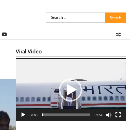
Search
for:
Viral Video
Video
Player
00:00
03:54