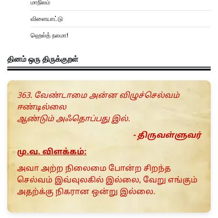
மாநிலம்
விளையாட்டு
ஹெல்த் நலமா!
தினம் ஒரு திருக்குறள்
363. வேண்டாமை அன்ன விழுச்செல்வம்
ஈண்டில்லை
ஆண்டும் அஃதொப்பது இல்.
- திருவள்ளுவர்
மு.வ. விளக்கம்:
அவா அற்ற நிலைமை போன்ற சிறந்த
செல்வம் இவ்வுலகில் இல்லை, வேறு எங்கும்
அதற்க்கு நிகரான ஒன்று இல்லை.