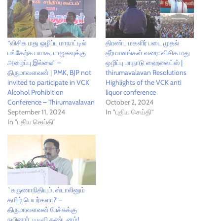
“விசிக மது ஒழிப்பு மாநாட்டில்
திரண்ட மகளிர் படை முதல்
பங்கேற்க பாமக, பாஜகவுக்கு
தீர்மானங்கள் வரை: விசிக மது
அழைப்பு இல்லை” –
ஒழிப்பு மாநாடு ஹைலைட்ஸ் |
திருமாவளவன் | PMK, BJP not
thirumavalavan Resolutions
invited to participate in VCK
Highlights of the VCK anti
Alcohol Prohibition
liquor conference
Conference – Thirumavalavan
October 2, 2024
September 11, 2024
In "புதிய செய்தி"
In "புதிய செய்தி"
`கருணாநிதியும், ஸ்டாலினும்
தமிழ் பெயர்களா?' –
திருமாவளவன் பேச்சுக்கு
நயினார், டிடிவி கண்டனம்!