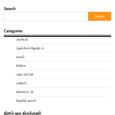
Search
Search
Categories
அரசியல்
ஆன்மிகம்-ஜோதிடம்
உலகம்
சினிமா
புதிய செய்தி
மாநிலம்
விளையாட்டு
ஹெல்த் நலமா!
தினம் ஒரு திருக்குறள்