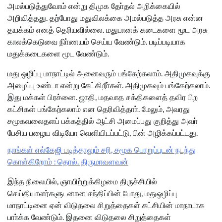
அமல்படுத்துவோம் என்று திமுக தோ்தல் அறிக்கையில்
அறிவித்தது. தற்போது மதுவிலக்கை அமல்படுத்த அரசு என்ன
தயக்கம் எனத் தெரியவில்லை. மதுபானக் கடைகளை மூட அரசு
காலக்கெடுவை நிா்ணயம் செய்ய வேண்டும். படிப்படியாக
மதுக்கடைகளை மூட வேண்டும்.
மது ஒழிப்பு மாநாட்டில் அனைவரும் பங்கேற்கலாம். அதிமுகவுக்கு
அழைப்பு உண்டா என்று கேட்கிறீா்கள். அதிமுகவும் பங்கேற்கலாம்.
இது மக்கள் பிரச்னை. ஜாதி, மதவாத சக்திகளைத் தவிர பிற
கட்சிகள் பங்கேற்கலாம் என தெரிவித்தாா். மேலும், அவரது
சமூகவலைதளப் பக்கத்தில் ஆட்சி அமைப்பது குறித்து அவா்
பேசிய பழைய விடியோ வெளியிடப்பட்டு, பின் அழிக்கப்பட்டது.
நாங்கள் எல்கேஜி படித்தாலும் சரி, சமூக பொறுப்புடன் நடந்து
கொள்கிறோம் : தொல். திருமாவளவன்
இந்த நிலையில், ஞாயிற்றுக்கிழமை திருச்சியில்
செய்தியாளர்களுடனான சந்திப்பின் போது, மதுஒழிப்பு
மாநாட்டினை ஏன் விடுதலை சிறுத்தைகள் கட்சியின் மாநாடாக
பாா்க்க வேண்டும். இதனை விடுதலை சிறுத்தைகள்