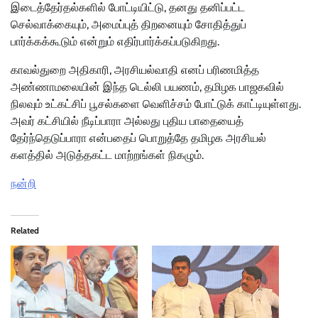
இடைத்தேர்தல்களில் போட்டியிட்டு, தனது தனிப்பட்ட
செல்வாக்கையும், அமைப்புத் திறனையும் சோதித்துப்
பார்க்கக்கூடும் என்றும் எதிர்பார்க்கப்படுகிறது.
காவல்துறை அதிகாரி, அரசியல்வாதி எனப் பரிணமித்த
அண்ணாமலையின் இந்த டெல்லி பயணம், தமிழக பாஜகவில்
நிலவும் உட்கட்சிப் பூசல்களை வெளிச்சம் போட்டுக் காட்டியுள்ளது.
அவர் கட்சியில் நீடிப்பாரா அல்லது புதிய பாதையைத்
தேர்ந்தெடுப்பாரா என்பதைப் பொறுத்தே தமிழக அரசியல்
களத்தில் அடுத்தகட்ட மாற்றங்கள் நிகழும்.
நன்றி
Related