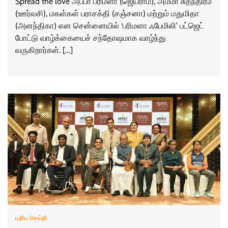
Spread the love அப்பா பரிமளா (ஜெயராம்), அம்மா சுதந்திரம்
(ஊர்வசி), மகள்கள் பராசக்தி (சஞ்சனா) மற்றும் மதுமிதா
(அனந்திகா) என சென்னையில் ‘பரிமளா ஃபேமிலி’ பட்ஜெட்
போட்டு வாழ்க்கையைச் சந்தோஷமாக வாழ்ந்து
வருகிறார்கள். […]
புதிய செய்தி