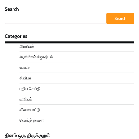
Search
Search
Categories
அரசியல்
ஆன்மிகம்-ஜோதிடம்
உலகம்
சினிமா
புதிய செய்தி
மாநிலம்
விளையாட்டு
ஹெல்த் நலமா!
தினம் ஒரு திருக்குறள்