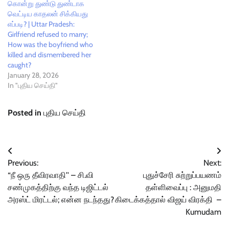
கொன்று துண்டு துண்டாக
வெட்டிய காதலன் சிக்கியது
எப்படி? | Uttar Pradesh:
Girlfriend refused to marry;
How was the boyfriend who
killed and dismembered her
caught?
January 28, 2026
In "புதிய செய்தி"
Posted in
புதிய செய்தி
Post
Previous:
Next:
navigation
“நீ ஒரு தீவிரவாதி'' – சி.வி
புதுச்சேரி சுற்றுப்பயணம்
சண்முகத்திற்கு வந்த டிஜிட்டல்
தள்ளிவைப்பு : அனுமதி
அரஸ்ட் மிரட்டல்; என்ன நடந்தது?
கிடைக்கத்தால் விஜய் விரக்தி –
Kumudam