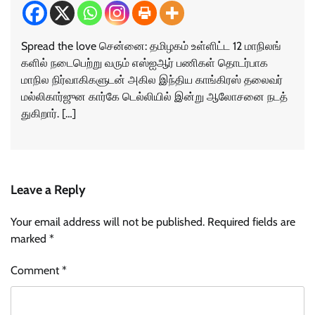
Spread the love சென்னை: தமிழகம் உள்​ளிட்ட 12 மாநிலங்​
களில் நடை​பெற்று வரும் எஸ்​ஐஆர் பணி​கள் தொடர்​பாக
மாநில நிர்​வாகி​களு​டன் அகில இந்​திய காங்​கிரஸ் தலை​வர்
மல்​லி​கார்​ஜுன கார்​கே டெல்​லி​யில் இன்று ஆலோ​சனை நடத்​
துகிறார். […]
Leave a Reply
Your email address will not be published.
Required fields are
marked
*
Comment
*