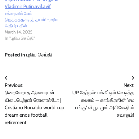
உக்ரைனில் போா்
நிறுத்தத்துக்குத் தயாா்! -ரஷிய
அதிபர் புதின்
March 14, 2025
In "புதிய செய்தி"
Posted in
புதிய செய்தி
Post
Previous:
Next:
navigation
நிறைவேறாத ஆசையுடன்
UP தேர்தல்: பங்கீட்டில் வெடித்த
விடைபெற்றார் ரொனால்டோ |
கலகம் — காங்கிரஸின் 'சம
Cristiano Ronaldo world cup
பங்கு' வியூகமும் அகிலேஷின்
dream ends football
சவாலும்!
retirement