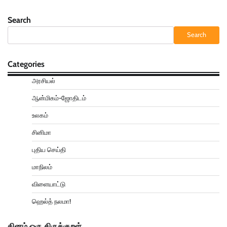
Search
Search
Categories
அரசியல்
ஆன்மிகம்-ஜோதிடம்
உலகம்
சினிமா
புதிய செய்தி
மாநிலம்
விளையாட்டு
ஹெல்த் நலமா!
தினம் ஒரு திருக்குறள்