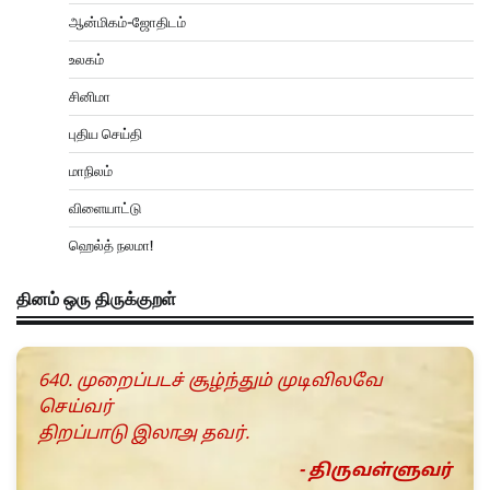
ஆன்மிகம்-ஜோதிடம்
உலகம்
சினிமா
புதிய செய்தி
மாநிலம்
விளையாட்டு
ஹெல்த் நலமா!
தினம் ஒரு திருக்குறள்
640. முறைப்படச் சூழ்ந்தும் முடிவிலவே
செய்வர்
திறப்பாடு இலாஅ தவர்.
- திருவள்ளுவர்