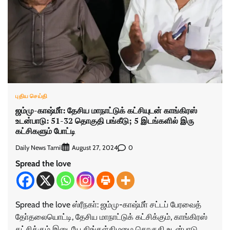
புதிய செய்தி
ஜம்மு-காஷ்மீா்: தேசிய மாநாட்டுக் கட்சியுடன் காங்கிரஸ்
உடன்பாடு: 51-32 தொகுதி பங்கீடு; 5 இடங்களில் இரு
கட்சிகளும் போட்டி
Daily News Tamil
0
August 27, 2024
Spread the love
Spread the love ஸ்ரீநகா்: ஜம்மு-காஷ்மீா் சட்டப் பேரவைத்
தோ்தலையொட்டி, தேசிய மாநாட்டுக் கட்சிக்கும், காங்கிரஸ்
கட்சிக்கும் இடையே திங்கள்கிழமை தொகுதி உடன்பாடு