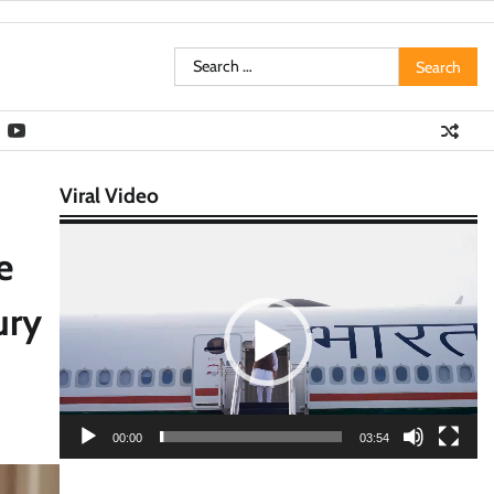
Search
for:
Viral Video
Video
e
Player
ury
00:00
03:54