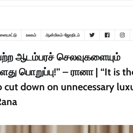
ளையாட்டு
உலகம்
ஆன்மிகம்-ஜோதிடம்
யற்ற ஆடம்பரச் செலவுகளையும்
 பொறுப்பு!” – ரானா | “It is th
 to cut down on unnecessary lux
Rana