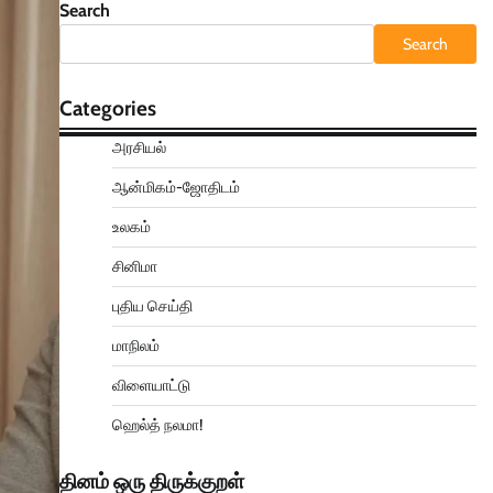
Search
Search
Categories
அரசியல்
ஆன்மிகம்-ஜோதிடம்
உலகம்
சினிமா
புதிய செய்தி
மாநிலம்
விளையாட்டு
ஹெல்த் நலமா!
தினம் ஒரு திருக்குறள்