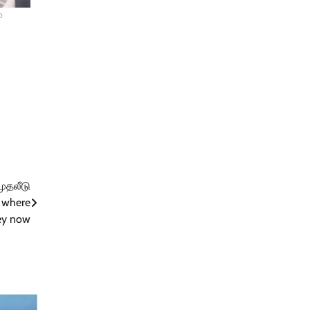
்
முதலீடு
s where
ey now