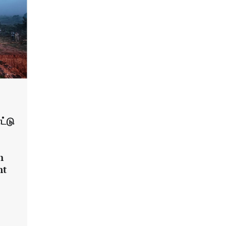
ட்டு
h
nt