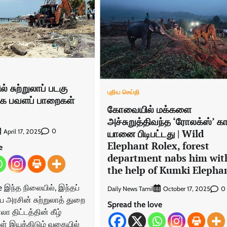
் சுற்றுலாப் படகு
புதிய செய்தி
க பவளப் பாறைகள்
கோவையில் மக்களை
அச்சுறுத்திவந்த ‘ரோலக்ஸ்’ கா
யானை பிடிபட்டது | Wild
0
April 17, 2025
Elephant Rolex, forest
e
department nabs him wit
the help of Kumki Elepha
e இந்த நிலையில், இந்தப்
Daily News Tamil
0
October 17, 2025
ிய அரசின் சுற்றுலாத் துறை
Spread the love
ாலா திட்டத்தின் கீழ்
ுகள் இயக்கிடும் வகையில்