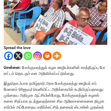
Spread the love
சென்னை:
போக்​கு​வரத்​துக் கழக ஊழியர்​களின் காத்​திருப்பு போ​
ராட்​டம் தொடரும் என அறிவிக்​கப்​பட்​டுள்​ளது.
இதுதொடர்​பாக தமிழ்​நாடு அரசு போக்​கு​வரத்து ஊழியர் சம்​
மேளனம் (சிஐடி​யு) வெளி​யிட்ட அறிக்​கை​யில் கூறி​யிருப்​ப​தாவது:
முந்தைய அதி​முக ஆட்​சி​யின்​போது, போக்​கு​வரத்​துக் கழகங்​
களை சிறப்​பாக நடத்​து​வதற்​கான சில ஆலோசனை​களை திமுக
சார்​பில் அப்​போதைய எதிர்க்​கட்​சித் தலை​வர் ஸ்டா​லின் முதல்​வர்