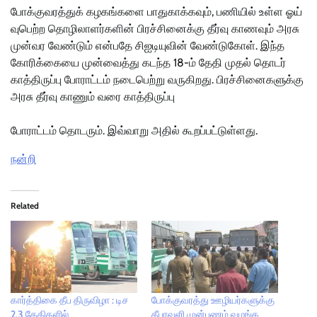
போக்​கு​வரத்​துக் கழகங்​களை பாது​காக்​க​வும், பணி​யில் உள்ள ஓய்​
வு​பெற்ற தொழிலா​ளர்​களின் பிரச்​சினைக்கு தீர்வு காண​வும் அரசு
முன்வர வேண்​டும் என்​பதே சிஐடி​யு​வின் வேண்​டு​கோள். இந்த
கோரிக்​கையை முன்​வைத்து கடந்த 18-ம் தேதி முதல் தொடர்
காத்​திருப்பு போ​ராட்​டம் நடை​பெற்று வரு​கிறது. பிரச்​சினை​களுக்கு
அரசு தீர்வு காணும் வரை காத்​திருப்பு
போ​ராட்​டம் தொடரும். இவ்​வாறு அதில்​ கூறப்​பட்​டுள்​ளது.
நன்றி
Related
கார்த்திகை தீப திருவிழா : டிச
போக்குவரத்து ஊழியர்களுக்கு
2.3 தேதிகளில்
தீபாவளி முன்பணம் வழங்க