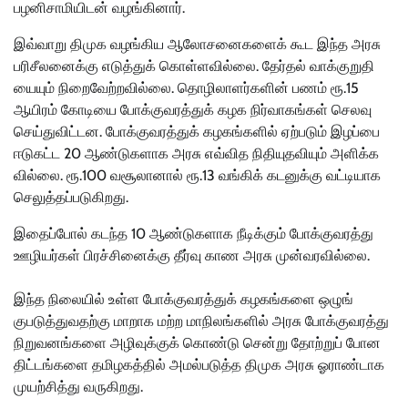
பழனி​சாமி​யிடன் வழங்​கி​னார்.
இவ்​வாறு திமுக வழங்​கிய ஆலோசனை​களைக் கூட இந்த அரசு
பரிசீலனைக்கு எடுத்​துக் கொள்​ள​வில்​லை. தேர்​தல் வாக்​குறு​தி​
யை​யும் நிறைவேற்​ற​வில்​லை. தொழிலா​ளர்​களின் பணம் ரூ.15
ஆயிரம் கோடியை போக்​கு​வரத்​துக் கழக நிர்​வாகங்​கள் செலவு
செய்​து​விட்​டன. போக்​கு​வரத்​துக் கழகங்​களில் ஏற்​படும் இழப்பை
ஈடு​கட்ட 20 ஆண்​டு​களாக அரசு எவ்​வித நிதி​யுத​வி​யும் அளிக்​க​
வில்​லை. ரூ.100 வசூலா​னால் ரூ.13 வங்​கிக் கடனுக்கு வட்​டி​யாக
செலுத்​தப்​படு​கிறது.
இதைப்போல் கடந்த 10 ஆண்​டு​களாக நீடிக்​கும் போக்​கு​வரத்து
ஊழியர்​கள் பிரச்​சினைக்கு தீர்வு காண அரசு முன்​வர​வில்​லை.
இந்த நிலை​யில் உள்ள போக்​கு​வரத்​துக் கழகங்​களை ஒழுங்​
குபடுத்​து​வதற்கு மாறாக மற்ற மாநிலங்​களில் அரசு போக்​கு​வரத்து
நிறு​வனங்​களை அழி​வுக்​குக் கொண்டு சென்று தோற்​றுப் போன
திட்​டங்​களை தமிழகத்​தில் அமல்​படுத்த திமுக அரசு ஓராண்​டாக
முயற்​சித்து வரு​கிறது.