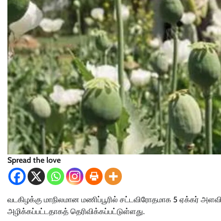
Spread the love
வடகிழக்கு மாநிலமான மணிப்பூரில் சட்டவிரோதமாக 5 ஏக்கர் அளவில
அழிக்கப்பட்டதாகத் தெரிவிக்கப்பட்டுள்ளது.