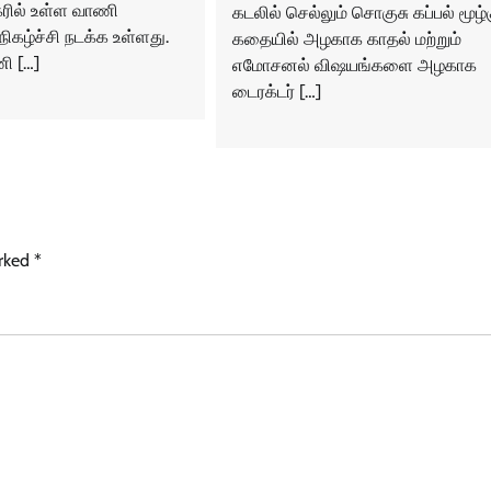
ரில் உள்ள வாணி
கடலில் செல்லும் சொகுசு கப்பல் மூழ்க
ிகழ்ச்சி நடக்க உள்ளது.
கதையில் அழகாக காதல் மற்றும்
ி […]
எமோசனல் விஷயங்களை அழகாக
டைரக்டர் […]
arked
*