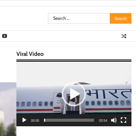
Search
for:
Viral Video
Video
Player
00:00
03:54