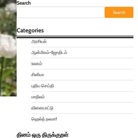
Search
Search
Categories
அரசியல்
ஆன்மிகம்-ஜோதிடம்
உலகம்
சினிமா
புதிய செய்தி
மாநிலம்
விளையாட்டு
ஹெல்த் நலமா!
தினம் ஒரு திருக்குறள்