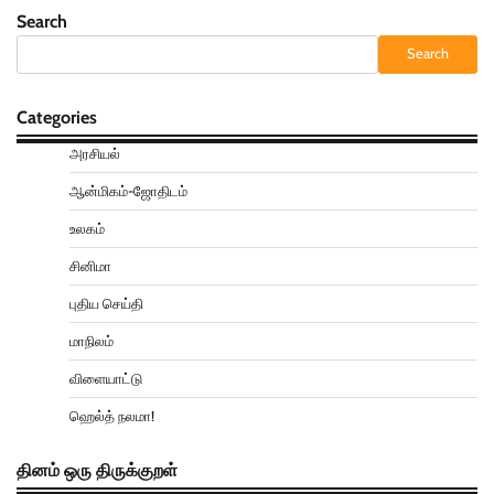
Search
Search
Categories
அரசியல்
ஆன்மிகம்-ஜோதிடம்
உலகம்
சினிமா
புதிய செய்தி
மாநிலம்
விளையாட்டு
ஹெல்த் நலமா!
தினம் ஒரு திருக்குறள்