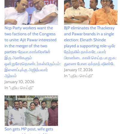
Ncp Party workers want the
BJP eliminates the Thackeray
two factions of the Congress
and Pawar brands in a single
to unite: Ajit Pawar interested
election: Eknath Shinde
in the merger of the two
played a supporting role-ஒரே
parties-தேவா.காங்கிரஸின்
தேர்தலில் தாக்கரே, பவார்
இரு அணிகளும்
பிராண்டை காலி செய்த பா.ஜ.க:
ஒன்றுசேரதொண்டர்கள்விரும்பம்:
துணை போன ஏக்நாத் ஷிண்டே
இணைப்புக்கு அஜித்பவார்
January 17, 2026
ஆர்வம்
In "புதிய செய்தி"
January 10, 2026
In "புதிய செய்தி"
Son gets MP post, wife gets