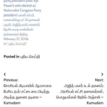
party president post: Ajit
Pawar’s wife elected as
Nationalist Congress Party
president-மகன் எம்.பி,
மனைவிக்கு கட்சி தலைவர்
பதவி: அஜித்பவார் மனைவி
தேசியவாத காங்கிரஸ்
தலைவராக தேர்வு
February 27, 2026
In "புதிய செய்தி"
Posted in
புதிய செய்தி
Post
Previous:
Next:
navigation
சோசியல் மீடியாவில் ஆபாசமாக
அஜித் பவார் உடல் தகனம்:
பேசிய நபர்: சட்டையை பிடித்து
அரசியல் கட்சி தலைவர்கள்,
அடித்த துணை நடிகை –
பொதுமக்கள் நேரில் அஞ்சலி –
Kumudam
Kumudam