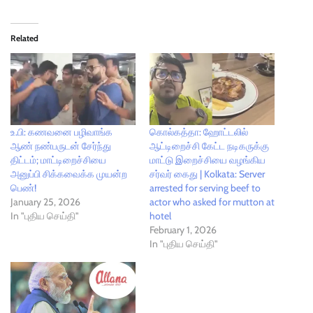
Related
உ.பி: கணவனை பழிவாங்க
கொல்கத்தா: ஹோட்டலில்
ஆண் நண்பருடன் சேர்ந்து
ஆட்டிறைச்சி கேட்ட நடிகருக்கு
திட்டம்; மாட்டிறைச்சியை
மாட்டு இறைச்சியை வழங்கிய
அனுப்பி சிக்கவைக்க முயன்ற
சர்வர் கைது | Kolkata: Server
பெண்!
arrested for serving beef to
January 25, 2026
actor who asked for mutton at
In "புதிய செய்தி"
hotel
February 1, 2026
In "புதிய செய்தி"