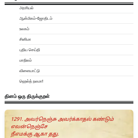
அரசியல்
ஆன்மிகம்-ஜோதிடம்
உலகம்
சினிமா
புதிய செய்தி
மாநிலம்
விளையாட்டு
ஹெல்த் நலமா!
தினம் ஒரு திருக்குறள்
1291. அவர்நெஞ்சு அவர்க்காதல் கண்டும்
எவன்நெஞ்சே
நீஎமக்கு ஆகா தது.