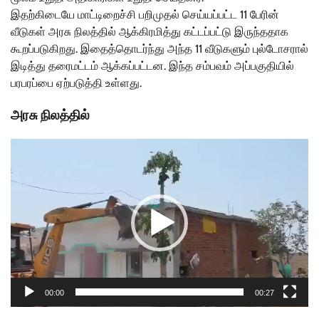
இதற்கிடையே மாட்டிறைச்சி பறிமுதல் செய்யப்பட்ட 11 பேரின்
வீடுகள் அரசு நிலத்தில் ஆக்கிரமித்து கட்டப்பட்டு இருந்ததாக
கூறப்படுகிறது. இதைத்தொடர்ந்து அந்த 11 வீடுகளும் புல்டோசரால்
இடித்து தரைமட்டம் ஆக்கப்பட்டன. இந்த சம்பவம் அப்பகுதியில்
பரபரப்பை ஏற்படுத்தி உள்ளது.
அரசு நிலத்தில்
Video
Player
00:00
00:27