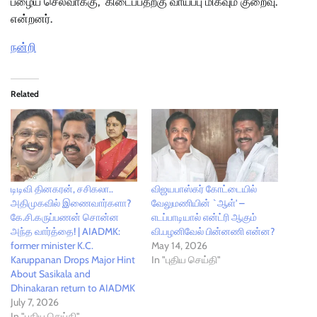
பழைய செல்வாக்கு, கிடைப்பதற்கு வாய்ப்பு மிகவும் குறைவு.”
என்றனர்.
நன்றி
Related
டிடிவி தினகரன், சசிகலா..
விஜயபாஸ்கர் கோட்டையில்
அதிமுகவில் இணைவார்களா?
வேலுமணியின் `ஆள்' –
கே.சி.கருப்பணன் சொன்ன
எடப்பாடியால் என்ட்ரி ஆகும்
அந்த வார்த்தை! | AIADMK:
வி.பழனிவேல் பின்னணி என்ன?
former minister K.C.
May 14, 2026
Karuppanan Drops Major Hint
In "புதிய செய்தி"
About Sasikala and
Dhinakaran return to AIADMK
July 7, 2026
In "புதிய செய்தி"