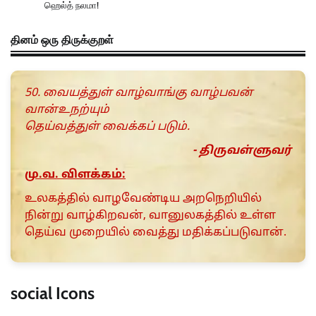
ஹெல்த் நலமா!
தினம் ஒரு திருக்குறள்
50. வையத்துள் வாழ்வாங்கு வாழ்பவன்
வான்உநற்யும்
தெய்வத்துள் வைக்கப் படும்.
- திருவள்ளுவர்
மு.வ. விளக்கம்:
உலகத்தில் வாழவேண்டிய அறநெறியில்
நின்று வாழ்கிறவன், வானுலகத்தில் உள்ள
தெய்வ முறையில் வைத்து மதிக்கப்படுவான்.
social Icons